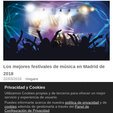
Los mejores festivales de música en Madrid de
2018
22/03/2018
ringare
Hacemos un repaso a los mejores eventos musicales que
Privacidad y Cookies
tendrán lugar en Madrid durante 2018
Utilizamos Cookies propias y de terceros para ofrecer un mejor
servicio y experiencia de usuario.
Puedes informarte acerca de nuestra
política de privacidad
y de
cookies
además de gestionarla a través del
Panel de
Configuración de Privacidad
.