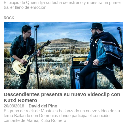
El biopic de Queen fija su fecha de estreno y muestra un primer
trailer lleno de emoción
ROCK
Descendientes presenta su nuevo videoclip con
Kutxi Romero
20/03/2018
David del Pino
El grupo de rock de Mostoles ha lanzado un nuevo vídeo de su
tema Bailando con Demonios donde participa el conocido
cantante de Marea, Kutxi Romero