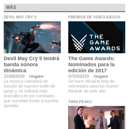
MÁS
DEVIL MAY CRY 5
PREMIOS DE VIDEOJUEGOS
Devil May Cry 5 tendrá
The Game Awards:
banda sonora
Nominados para la
dinámica
edición de 2017
31/08/2018
ringare
07/03/2018
ringare
La música cambiará en
Se hace oficial la lista de
función de nuestro estilo de
nominados para los Game
juego y se volverá más
Awards de este año
dramática en los combates
que sucedan frente a nuestra
TWIN PEAKS
pantalla