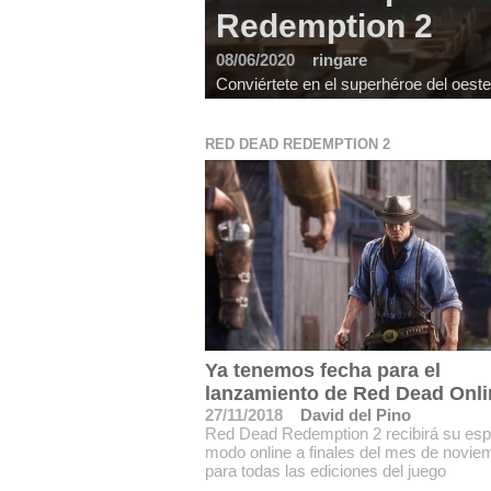
Redemption 2
08/06/2020
ringare
Conviértete en el superhéroe del oest
RED DEAD REDEMPTION 2
Ya tenemos fecha para el
lanzamiento de Red Dead Onli
27/11/2018
David del Pino
Red Dead Redemption 2 recibirá su es
modo online a finales del mes de novie
para todas las ediciones del juego