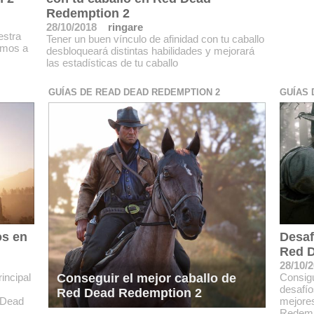
Redemption 2
28/10/2018
ringare
estra
Tener un buen vínculo de afinidad con tu caballo
amos a
desbloqueará distintas habilidades y mejorará
las estadísticas de tu caballo
GUÍAS DE READ DEAD REDEMPTION 2
GUÍAS 
os en
Desaf
Red 
28/10/
incipal
Consigu
Conseguir el mejor caballo de
desafío
Red Dead Redemption 2
 Dead
mejore
Redemp