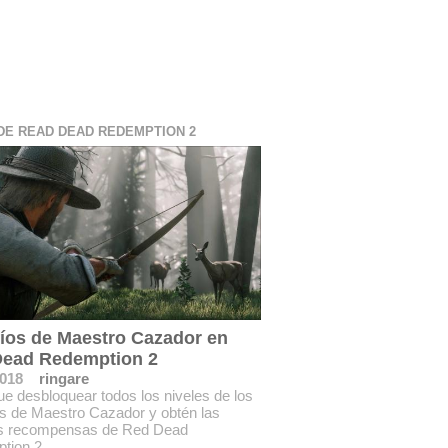
DE READ DEAD REDEMPTION 2
íos de Maestro Cazador en
Dead Redemption 2
2018
ringare
e desbloquear todos los niveles de los
s de Maestro Cazador y obtén las
s recompensas de Red Dead
tion 2