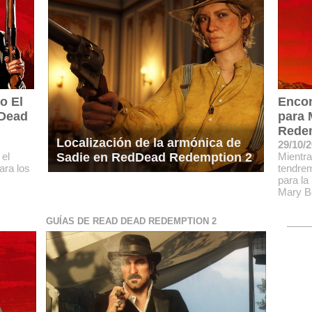
o El
Encon
 Dead
para 
Rede
Localización de la armónica de
29/10/
 el
Mientra
Sadie en RedDead Redemption 2
ara los
tendrem
para la
Mary B
GUÍAS DE READ DEAD REDEMPTION 2