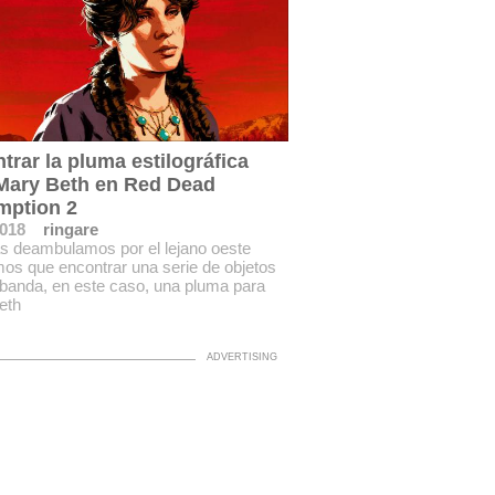
trar la pluma estilográfica
Mary Beth en Red Dead
mption 2
2018
ringare
s deambulamos por el lejano oeste
os que encontrar una serie de objetos
 banda, en este caso, una pluma para
eth