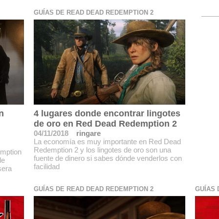
GUÍAS DE READ DEAD REDEMPTION 2
n
4 lugares donde encontrar lingotes
de oro en Red Dead Redemption 2
04/11/2018
ringare
La economía es muy importante en Red Dead
Redemption 2 y los lingotes de oro son una
emption
fuente de dinero si sabes dónde venderlos con
de
facilidad
sera
GUÍAS DE READ DEAD REDEMPTION 2
GUÍAS 