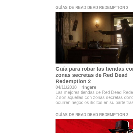
GUÍAS DE READ DEAD REDEMPTION 2
Guía para robar las tiendas co
zonas secretas de Red Dead
Redemption 2
04/11/2018
ringare
Las mejores tiendas de Red Dead Red
2 son aquellas con zonas secretas don
ocurren negocios ilícitos en su parte tra
GUÍAS DE READ DEAD REDEMPTION 2