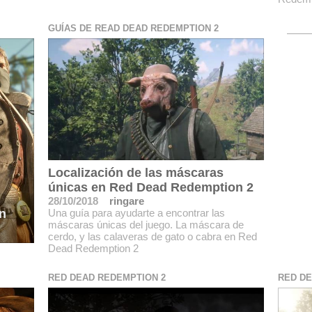
GUÍAS DE READ DEAD REDEMPTION 2
Localización de las máscaras
únicas en Red Dead Redemption 2
28/10/2018
ringare
Una guía para ayudarte a encontrar las
n
máscaras únicas del juego. La máscara de
cerdo, y las calaveras de gato o cabra en Red
Dead Redemption 2
RED DEAD REDEMPTION 2
RED DE