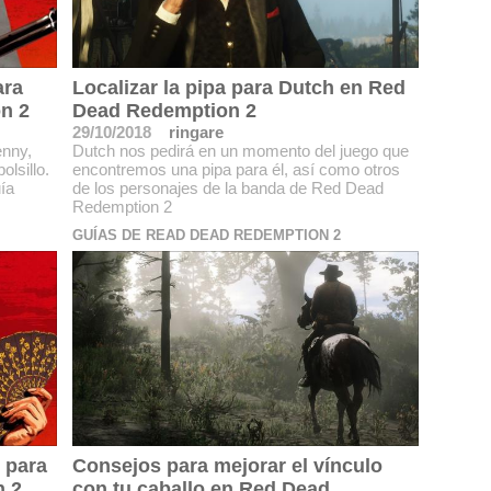
ara
Localizar la pipa para Dutch en Red
n 2
Dead Redemption 2
29/10/2018
ringare
enny,
Dutch nos pedirá en un momento del juego que
lsillo.
encontremos una pipa para él, así como otros
ía
de los personajes de la banda de Red Dead
Redemption 2
GUÍAS DE READ DEAD REDEMPTION 2
 para
Consejos para mejorar el vínculo
n 2
con tu caballo en Red Dead