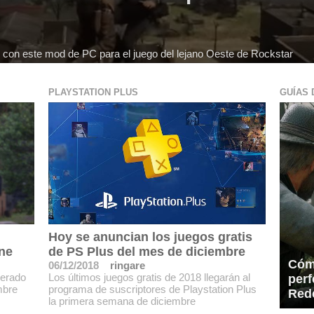
e con este mod de PC para el juego del lejano Oeste de Rockstar
PLAYSTATION PLUS
GUÍAS 
Hoy se anuncian los juegos gratis
ne
de PS Plus del mes de diciembre
Cóm
06/12/2018
ringare
perado
Los últimos juegos gratis de 2018 llegarán al
per
mbre
programa de suscriptores de Playstation Plus
Red
la primera semana de diciembre