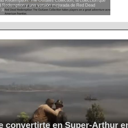
d Redemption: The Outlaws Collection, la colección que
ad Redemption y una versión mejorada de Red Dead
s X
e convertirte en Super-Arthur 