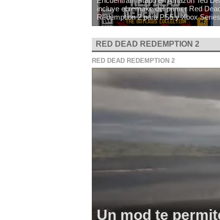
Encuentran listado en Amazon Ted Dea
incluye el remake del primer Red De
Redemption 2 para PS5 y Xbox Serie
RED DEAD REDEMPTION 2
RED DEAD REDEMPTION 2
Un mod te permit