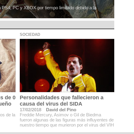
en PS4, PC y XBOX por tiempo limitado debido a la
SOCIEDAD
os de 0
Personalidades que fallecieron a
sueño
causa del virus del SIDA
17/02/2018
David del Pino
os de la
Freddie Mercury, Asimov o Gil de Biedma
fueron algunas de las figuras más influyentes de
nuestro tiempo que murieron por el virus del VIH