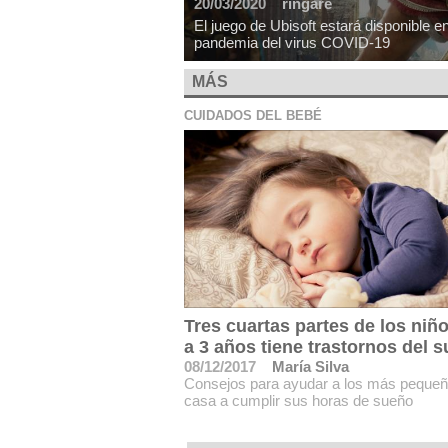
20/03/2020
ringare
El juego de Ubisoft estará disponible 
pandemia del virus COVID-19
MÁS
CUIDADOS DEL BEBÉ
Tres cuartas partes de los niñ
a 3 años tiene trastornos del 
08/12/2017
María Silva
Consejos para ayudar a los más pequeñ
casa a cumplir sus horas de sueño