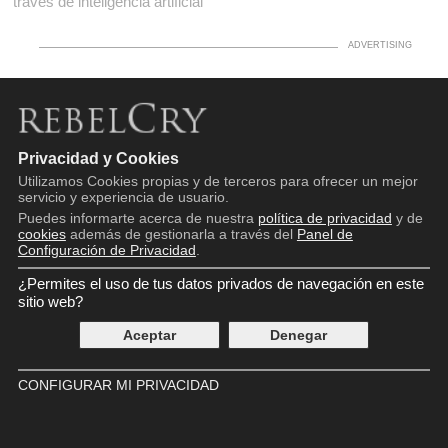
través de inteligencia artificial
Privacidad y Cookies
Copyright © 2016 - 2026
Aviso legal
Utilizamos Cookies propias y de terceros para ofrecer un mejor
servicio y experiencia de usuario.
Política de privacidad
Política de cookies
Puedes informarte acerca de nuestra
política de privacidad
y de
Panel de Control de Privacidad
cookies
además de gestionarla a través del
Panel de
Configuración de Privacidad
.
Contácto
¿Permites el uso de tus datos privados de navegación en este
sitio web?
Aceptar
Denegar
CONFIGURAR MI PRIVACIDAD