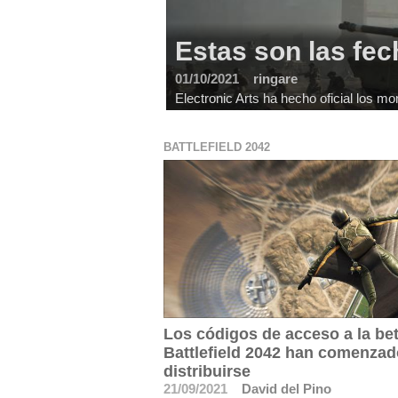
Estas son las fech
01/10/2021
ringare
Electronic Arts ha hecho oficial los mo
BATTLEFIELD 2042
Los códigos de acceso a la be
Battlefield 2042 han comenzad
distribuirse
21/09/2021
David del Pino