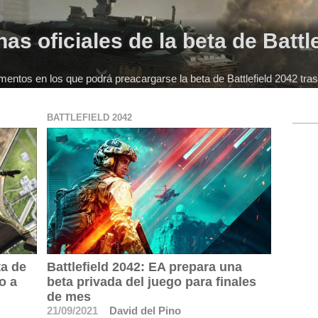
as oficiales de la beta de Battl
mentos en los que podrá preacargarse la beta de Battlefield 2042 tras
BATTLEFIELD 2042
ta de
Battlefield 2042: EA prepara una
o a
beta privada del juego para finales
de mes
21/09/2021
David del Pino