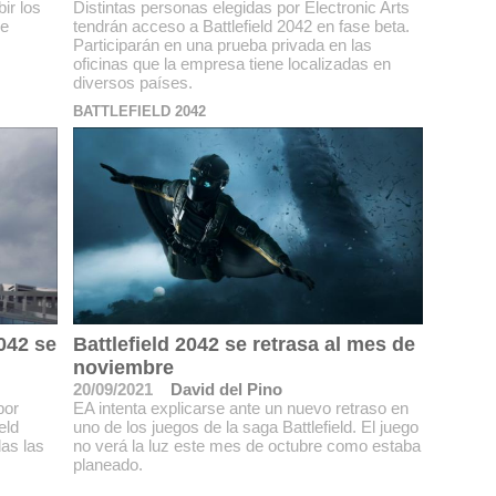
ir los
Distintas personas elegidas por Electronic Arts
de
tendrán acceso a Battlefield 2042 en fase beta.
Participarán en una prueba privada en las
oficinas que la empresa tiene localizadas en
diversos países.
BATTLEFIELD 2042
2042 se
Battlefield 2042 se retrasa al mes de
noviembre
20/09/2021
David del Pino
por
EA intenta explicarse ante un nuevo retraso en
eld
uno de los juegos de la saga Battlefield. El juego
as las
no verá la luz este mes de octubre como estaba
planeado.