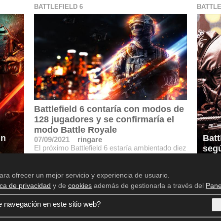
BATTLEFIELD 6
BATTLE
Battlefield 6 contaría con modos de
128 jugadores y se confirmaría el
modo Battle Royale
ún
Batt
07/09/2021
ringare
El próximo Battlefield 6 estaría ambientado diez
seg
años en el futuro. Además contaría con los
mapas de Wake Island, Metro y Locker
ara ofrecer un mejor servicio y experiencia de usuario.
ica de privacidad
y de
cookies
además de gestionarla a través del
Pane
Aviso legal
Política de privacidad
e navegación en este sitio web?
Política de cookies
Panel de Control de Privacidad