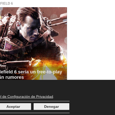
FIELD 6
lefield 6 sería un free-to-play
ún rumores
l de Configuración de Privacidad
.
Aceptar
Denegar