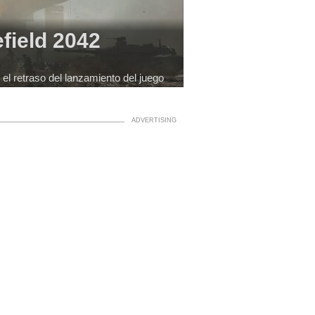
efield 2042
 el retraso del lanzamiento del juego