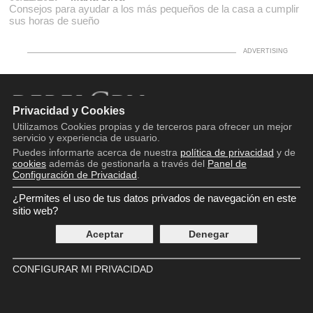
Consejos para ayudar a los más pequeños de la casa a cumplir
sus horas de sueño
Privacidad y Cookies
Utilizamos Cookies propias y de terceros para ofrecer un mejor
Copyright © 2016 - 2026
servicio y experiencia de usuario.
Aviso legal
Puedes informarte acerca de nuestra
política de privacidad
y de
Política de privacidad
cookies
además de gestionarla a través del
Panel de
Política de cookies
Configuración de Privacidad
.
Panel de Control de Privacidad
Contácto
¿Permites el uso de tus datos privados de navegación en este
sitio web?
Aceptar
Denegar
CONFIGURAR MI PRIVACIDAD