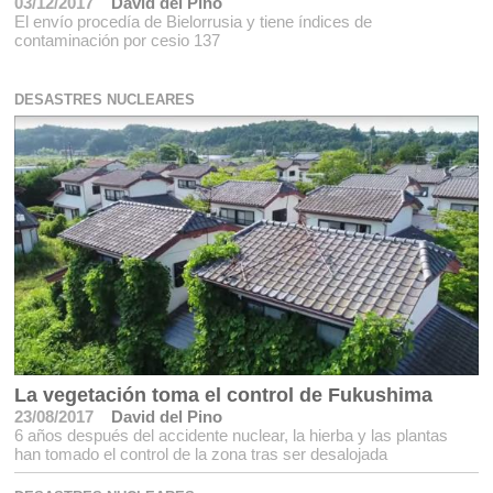
03/12/2017
David del Pino
El envío procedía de Bielorrusia y tiene índices de
contaminación por cesio 137
DESASTRES NUCLEARES
La vegetación toma el control de Fukushima
23/08/2017
David del Pino
6 años después del accidente nuclear, la hierba y las plantas
han tomado el control de la zona tras ser desalojada