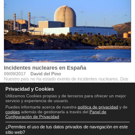
Incidentes nucleares en España
09/09/2017
David del Pino
Nuestro país no ha estado exento de incidentes nucleares. Dos
han sido los más relevantes y criticados por las asociaciones en
Privacidad y Cookies
contra de la energía nuclear.
Utilizamos Cookies propias y de terceros para ofrecer un mejor
servicio y experiencia de usuario.
Puedes informarte acerca de nuestra
política de privacidad
y de
cookies
además de gestionarla a través del
Panel de
Configuración de Privacidad
.
¿Permites el uso de tus datos privados de navegación en este
Copyright © 2016 - 2026
Aviso legal
sitio web?