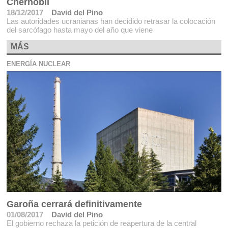
Chernóbil
18/12/2017
David del Pino
Las autoridades ucranianas han decidido retrasar la colocación
del sarcófago hasta mayo del año que viene
MÁS
ENERGÍA NUCLEAR
Garoña cerrará definitivamente
01/08/2017
David del Pino
El gobierno rechaza la petición de reapertura de la central