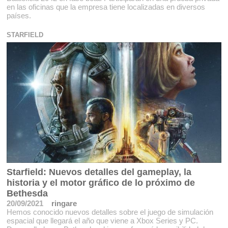
en las oficinas que la empresa tiene localizadas en diversos
países.
STARFIELD
Starfield: Nuevos detalles del gameplay, la
historia y el motor gráfico de lo próximo de
Bethesda
20/09/2021
ringare
Hemos conocido nuevos detalles sobre el juego de simulación
espacial que llegará el año que viene a Xbox Series y PC.