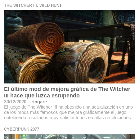
THE WITCHER III: WILD HUNT
El último mod de mejora gráfica de The Witcher
III hace que luzca estupendo
30/12/2020
ringare
El juego de The Witcher III ha obtenido una actualización en uno
de los mods más famosos que mejora gráficamente el juego
obteniendo resultados muy satisfactorios en altas resoluciones
CYBERPUNK 2077