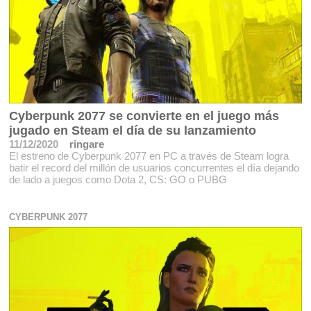
Cyberpunk 2077 se convierte en el juego más
jugado en Steam el día de su lanzamiento
11/12/2020
ringare
El estreno de Cyberpunk 2077 en PC a través de Steam logra
batir el record del millón de usuarios concurrentes el día dejando
de lado a juegos como Dota 2, CS: GO o PUBG
CYBERPUNK 2077