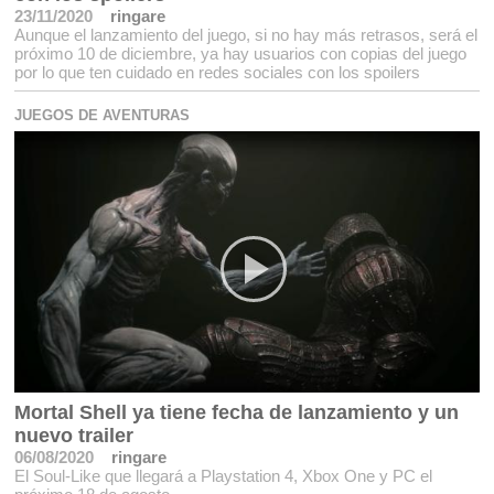
23/11/2020
ringare
Aunque el lanzamiento del juego, si no hay más retrasos, será el
próximo 10 de diciembre, ya hay usuarios con copias del juego
por lo que ten cuidado en redes sociales con los spoilers
JUEGOS DE AVENTURAS
Mortal Shell ya tiene fecha de lanzamiento y un
nuevo trailer
06/08/2020
ringare
El Soul-Like que llegará a Playstation 4, Xbox One y PC el