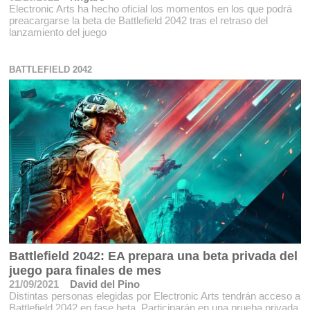
Electronic Arts ha hecho oficial los momentos en los que podrá
preacargarse la beta de Battlefield 2042 tras el retraso del
lanzamiento del juego
BATTLEFIELD 2042
Battlefield 2042: EA prepara una beta privada del
juego para finales de mes
21/09/2021
David del Pino
Distintas personas elegidas por Electronic Arts tendrán acceso a
Battlefield 2042 en fase beta. Participarán en una prueba privada