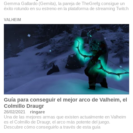
Gemma Gallardo (Gemita), la pareja de TheGrefg consigue un
éxito rotundo en su estreno en la plataforma de streaming Twitch
VALHEIM
Guía para conseguir el mejor arco de Valheim, el
Colmillo Draugr
26/02/2021
ringare
Una de las mejores armas que existen actualmente en Valheim
es el Colmillo de Draugr, el arco más potente del juego.
Descubre cómo conseguirlo a través de esta guía