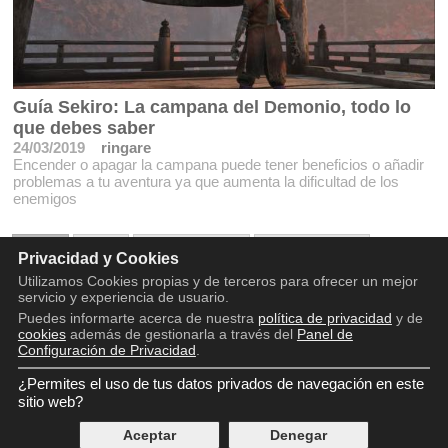
Guía Sekiro: La campana del Demonio, todo lo
que debes saber
24/03/2019
ringare
Encender o apagar la campana puede tener beneficios o añadir
problemas a tu aventura ya que aumenta la dificultad de los
enemigos
1
2
Siguiente »
Última
Privacidad y Cookies
Utilizamos Cookies propias y de terceros para ofrecer un mejor
servicio y experiencia de usuario.
Puedes informarte acerca de nuestra
política de privacidad
y de
cookies
además de gestionarla a través del
Panel de
Configuración de Privacidad
.
¿Permites el uso de tus datos privados de navegación en este
Copyright © 2016 - 2026
Aviso legal
sitio web?
Política de privacidad
Aceptar
Denegar
Política de cookies