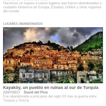
Hacemos un repaso a varios lugares que fueron abandonados y
ciudades fantasma de Europa, Estados Unidos y otras regiones
del mundo
LUGARES ABANDONADOS
Kayaköy, un pueblo en ruinas al sur de Turquía
22/07/2017
David del Pino
Fue abandonada a principios del siglo XX tras la guerra entre
Turquía y Grecia