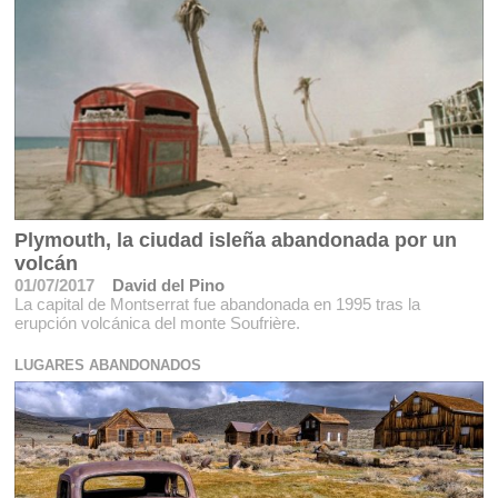
Plymouth, la ciudad isleña abandonada por un
volcán
01/07/2017
David del Pino
La capital de Montserrat fue abandonada en 1995 tras la
erupción volcánica del monte Soufrière.
LUGARES ABANDONADOS