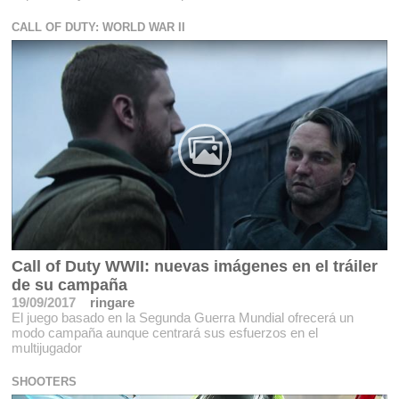
CALL OF DUTY: WORLD WAR II
Call of Duty WWII: nuevas imágenes en el tráiler
de su campaña
19/09/2017
ringare
El juego basado en la Segunda Guerra Mundial ofrecerá un
modo campaña aunque centrará sus esfuerzos en el
multijugador
SHOOTERS