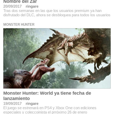
Nombre del Zar
20/09/2017
ringare
Tras dos semanas en las que los usuarios premium ya han
disfrutado del DLC, ahora se desbloquea para todos los usuarios
MONSTER HUNTER
Monster Hunter: World ya tiene fecha de
lanzamiento
19/09/2017
ringare
El juego se estrenará en PS4 y Xbox One con ediciones
especiales y coleccoinista el prróximo 26 de enero