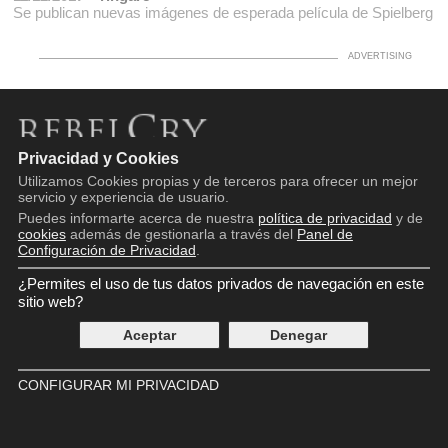
Se publican nuevas imágenes de esperada película de Spielberg
Privacidad y Cookies
Copyright © 2016 - 2026
Utilizamos Cookies propias y de terceros para ofrecer un mejor
Aviso legal
servicio y experiencia de usuario.
Política de privacidad
Puedes informarte acerca de nuestra
política de privacidad
y de
Política de cookies
cookies
además de gestionarla a través del
Panel de
Panel de Control de Privacidad
Configuración de Privacidad
.
Contácto
¿Permites el uso de tus datos privados de navegación en este
sitio web?
Aceptar
Denegar
CONFIGURAR MI PRIVACIDAD