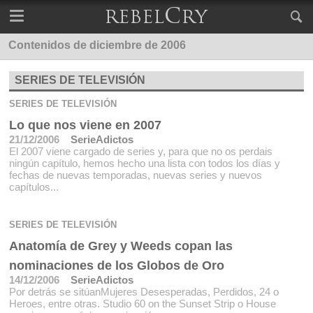
Contenidos de diciembre de 2006
SERIES DE TELEVISIÓN
SERIES DE TELEVISIÓN
Lo que nos viene en 2007
21/12/2006
SerieAdictos
El 2007 viene cargado de series y, para que no os perdais
ningún capítulo, hemos hecho una lista con todos los días y
fechas de nuevas temporadas, nuevas series y nuevos
capítulos...
SERIES DE TELEVISIÓN
Anatomía de Grey y Weeds copan las
nominaciones de los Globos de Oro
14/12/2006
SerieAdictos
Por detrás se sitúanMujeres Desesperadas, Perdidos, 24 o
Heroes, entre otras. Studio 60 on the Sunset Strip o House