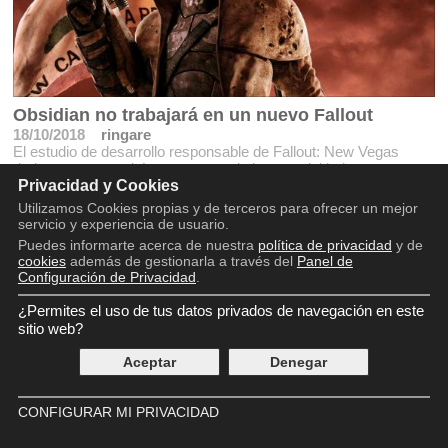
Obsidian no trabajará en un nuevo Fallout
18/10/2018
ringare
El estudio de desarrollo responsable de Fallout: New Vegas
dudosamente tendrá un proyecto de la saga del holocausto
Privacidad y Cookies
nuclear
Utilizamos Cookies propias y de terceros para ofrecer un mejor
servicio y experiencia de usuario.
Puedes informarte acerca de nuestra
política de privacidad
y de
cookies
además de gestionarla a través del
Panel de
Configuración de Privacidad
.
¿Permites el uso de tus datos privados de navegación en este
Copyright © 2016 - 2026
sitio web?
Aviso legal
Política de privacidad
Aceptar
Denegar
Política de cookies
Panel de Control de Privacidad
Contácto
CONFIGURAR MI PRIVACIDAD