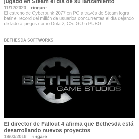
jugado en Steam el día de su lanzamiento
11/12/2020
ringare
El estreno de Cyberpunk 2077 en PC a través de Steam logra
batir el record del millón de usuarios concurrentes el día dejando
de lado a juegos como Dota 2, CS: GO o PUBG
BETHESDA SOFTWORKS
El director de Fallout 4 afirma que Bethesda está
desarrollando nuevos proyectos
19/03/2018
ringare