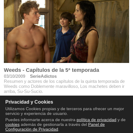
Weeds - Capítulos de la 5ª temporada
03/10/2009
SerieAdictos
Resumen y actores de los capítulos de la quinta temporada de
Weeds como Doblemente maravilloso, Los machetes deben ir
arriba, Su-Su-Sucio.
Privacidad y Cookies
Utilizamos Cookies propias y de terceros para ofrecer un mejor
servicio y experiencia de usuario.
Puedes informarte acerca de nuestra
política de privacidad
y de
cookies
además de gestionarla a través del
Panel de
Configuración de Privacidad
.