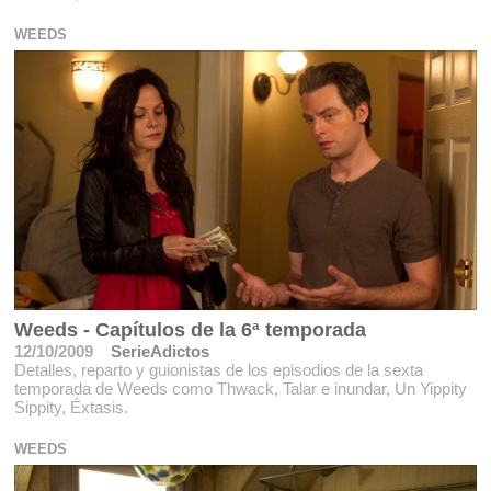
WEEDS
Weeds - Capítulos de la 6ª temporada
12/10/2009
SerieAdictos
Detalles, reparto y guionistas de los episodios de la sexta
temporada de Weeds como Thwack, Talar e inundar, Un Yippity
Sippity, Éxtasis.
WEEDS