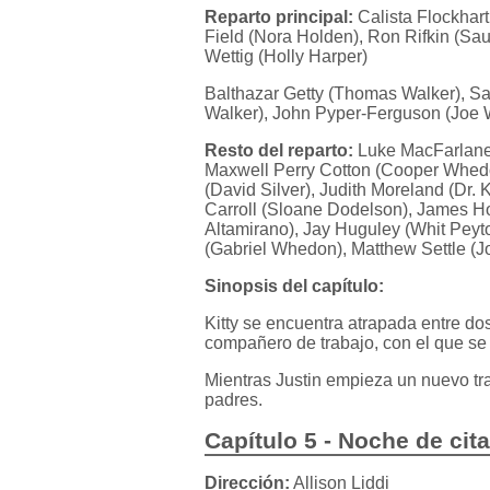
Reparto principal:
Calista Flockhart
Field (Nora Holden), Ron Rifkin (Sau
Wettig (Holly Harper)
Balthazar Getty (Thomas Walker), Sa
Walker), John Pyper-Ferguson (Joe
Resto del reparto:
Luke MacFarlane 
Maxwell Perry Cotton (Cooper Whedo
(David Silver), Judith Moreland (Dr.
Carroll (Sloane Dodelson), James H
Altamirano), Jay Huguley (Whit Peyto
(Gabriel Whedon), Matthew Settle (Jo
Sinopsis del capítulo:
Kitty se encuentra atrapada entre dos
compañero de trabajo, con el que se
Mientras Justin empieza un nuevo tr
padres.
Capítulo 5 - Noche de cit
Dirección:
Allison Liddi