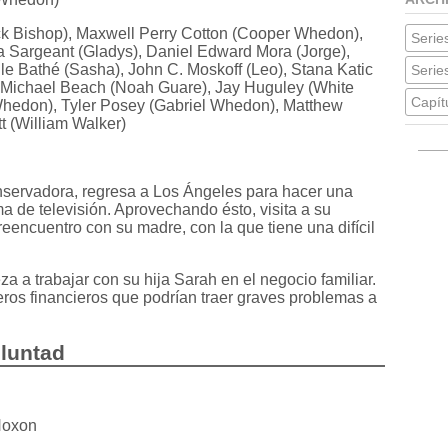
k Bishop), Maxwell Perry Cotton (Cooper Whedon),
Series
a Sargeant (Gladys), Daniel Edward Mora (Jorge),
e Bathé (Sasha), John C. Moskoff (Leo), Stana Katic
Serie
, Michael Beach (Noah Guare), Jay Huguley (White
Capít
 Whedon), Tyler Posey (Gabriel Whedon), Matthew
tt (William Walker)
conservadora, regresa a Los Ángeles para hacer una
a de televisión. Aprovechando ésto, visita a su
reencuentro con su madre, con la que tiene una difícil
a a trabajar con su hija Sarah en el negocio familiar.
ros financieros que podrían traer graves problemas a
oluntad
Noxon