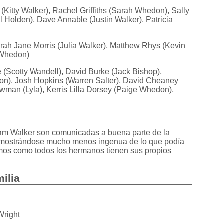
 (Kitty Walker), Rachel Griffiths (Sarah Whedon), Sally
l Holden), Dave Annable (Justin Walker), Patricia
rah Jane Morris (Julia Walker), Matthew Rhys (Kevin
 Whedon)
(Scotty Wandell), David Burke (Jack Bishop),
n), Josh Hopkins (Warren Salter), David Cheaney
wman (Lyla), Kerris Lilla Dorsey (Paige Whedon),
liam Walker son comunicadas a buena parte de la
os mostrándose mucho menos ingenua de lo que podía
mos como todos los hermanos tienen sus propios
milia
Wright