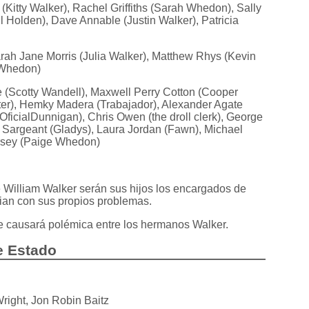
 (Kitty Walker), Rachel Griffiths (Sarah Whedon), Sally
l Holden), Dave Annable (Justin Walker), Patricia
rah Jane Morris (Julia Walker), Matthew Rhys (Kevin
 Whedon)
(Scotty Wandell), Maxwell Perry Cotton (Cooper
er), Hemky Madera (Trabajador), Alexander Agate
ficialDunnigan), Chris Owen (the droll clerk), George
 Sargeant (Gladys), Laura Jordan (Fawn), Michael
orsey (Paige Whedon)
William Walker serán sus hijos los encargados de
lidian con sus propios problemas.
re causará polémica entre los hermanos Walker.
e Estado
right, Jon Robin Baitz