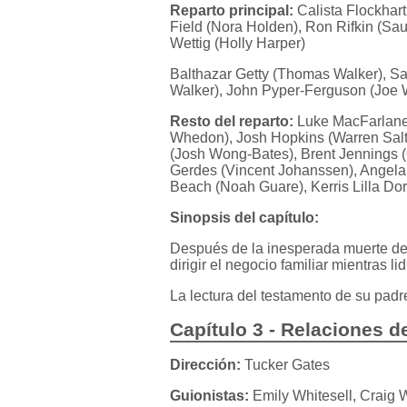
Reparto principal:
Calista Flockhart
Field (Nora Holden), Ron Rifkin (Sau
Wettig (Holly Harper)
Balthazar Getty (Thomas Walker), Sa
Walker), John Pyper-Ferguson (Joe
Resto del reparto:
Luke MacFarlane 
Whedon), Josh Hopkins (Warren Salt
(Josh Wong-Bates), Brent Jennings (O
Gerdes (Vincent Johanssen), Angela
Beach (Noah Guare), Kerris Lilla D
Sinopsis del capítulo:
Después de la inesperada muerte de 
dirigir el negocio familiar mientras 
La lectura del testamento de su pad
Capítulo 3 - Relaciones d
Dirección:
Tucker Gates
Guionistas:
Emily Whitesell, Craig W