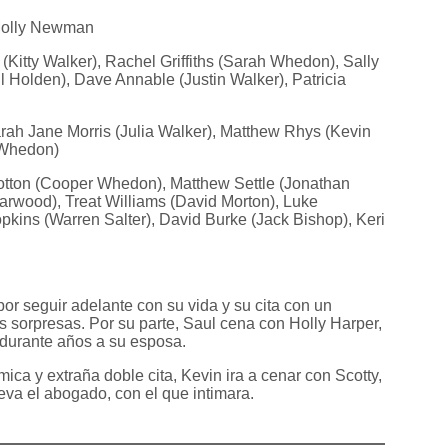
Molly Newman
 (Kitty Walker), Rachel Griffiths (Sarah Whedon), Sally
l Holden), Dave Annable (Justin Walker), Patricia
rah Jane Morris (Julia Walker), Matthew Rhys (Kevin
 Whedon)
tton (Cooper Whedon), Matthew Settle (Jonathan
arwood), Treat Williams (David Morton), Luke
pkins (Warren Salter), David Burke (Jack Bishop), Keri
or seguir adelante con su vida y su cita con un
sorpresas. Por su parte, Saul cena con Holly Harper,
l durante años a su esposa.
mica y extraña doble cita, Kevin ira a cenar con Scotty,
leva el abogado, con el que intimara.