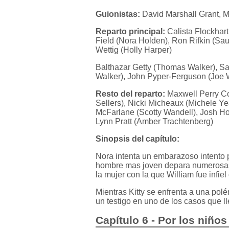
Guionistas:
David Marshall Grant, 
Reparto principal:
Calista Flockhart
Field (Nora Holden), Ron Rifkin (Sau
Wettig (Holly Harper)
Balthazar Getty (Thomas Walker), Sa
Walker), John Pyper-Ferguson (Joe
Resto del reparto:
Maxwell Perry Co
Sellers), Nicki Micheaux (Michele Ye
McFarlane (Scotty Wandell), Josh Ho
Lynn Pratt (Amber Trachtenberg)
Sinopsis del capítulo:
Nora intenta un embarazoso intento p
hombre mas joven depara numerosas 
la mujer con la que William fue infie
Mientras Kitty se enfrenta a una polé
un testigo en uno de los casos que l
Capítulo 6 - Por los niños