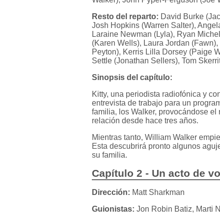
Resto del reparto:
David Burke (Jac
Josh Hopkins (Warren Salter), Angel
Laraine Newman (Lyla), Ryan Michell
(Karen Wells), Laura Jordan (Fawn)
Peyton), Kerris Lilla Dorsey (Paige
Settle (Jonathan Sellers), Tom Skerri
Sinopsis del capítulo:
Kitty, una periodista radiofónica y 
entrevista de trabajo para un program
familia, los Walker, provocándose el 
relación desde hace tres años.
Mientras tanto, William Walker empiez
Esta descubrirá pronto algunos aguje
su familia.
Capítulo 2 - Un acto de v
Dirección:
Matt Sharkman
Guionistas:
Jon Robin Batiz, Marti 