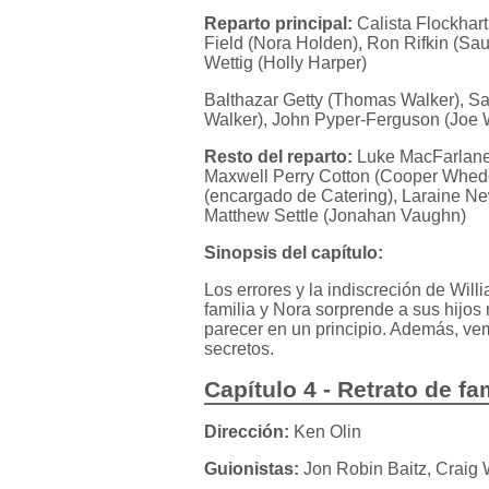
Reparto principal:
Calista Flockhart
Field (Nora Holden), Ron Rifkin (Sau
Wettig (Holly Harper)
Balthazar Getty (Thomas Walker), Sa
Walker), John Pyper-Ferguson (Joe
Resto del reparto:
Luke MacFarlane 
Maxwell Perry Cotton (Cooper Whedo
(encargado de Catering), Laraine Ne
Matthew Settle (Jonahan Vaughn)
Sinopsis del capítulo:
Los errores y la indiscreción de Wil
familia y Nora sorprende a sus hij
parecer en un principio. Además, ve
secretos.
Capítulo 4 - Retrato de fa
Dirección:
Ken Olin
Guionistas:
Jon Robin Baitz, Craig 