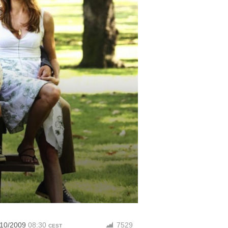
/10/2009
08:30
7529
CEST