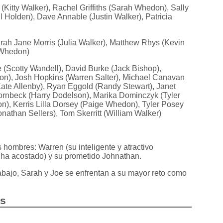
 (Kitty Walker), Rachel Griffiths (Sarah Whedon), Sally
l Holden), Dave Annable (Justin Walker), Patricia
rah Jane Morris (Julia Walker), Matthew Rhys (Kevin
 Whedon)
(Scotty Wandell), David Burke (Jack Bishop),
n), Josh Hopkins (Warren Salter), Michael Canavan
 Kate Allenby), Ryan Eggold (Randy Stewart), Janet
ornbeck (Harry Dodelson), Marika Dominczyk (Tyler
n), Kerris Lilla Dorsey (Paige Whedon), Tyler Posey
nathan Sellers), Tom Skerritt (William Walker)
 hombres: Warren (su inteligente y atractivo
 ha acostado) y su prometido Johnathan.
abajo, Sarah y Joe se enfrentan a su mayor reto como
as