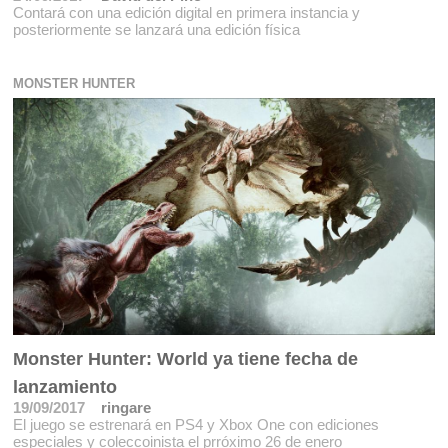
Contará con una edición digital en primera instancia y
posteriormente se lanzará una edición física
MONSTER HUNTER
Monster Hunter: World ya tiene fecha de
lanzamiento
19/09/2017
ringare
El juego se estrenará en PS4 y Xbox One con ediciones
especiales y coleccoinista el prróximo 26 de enero