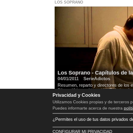
LOS SOPRANO
Los Soprano - Capítulos de l
04/01/2011
SerieAdictos
Resumen, reparto y directores de los
Piloto, 46 largo, Negación, Enfado y Ac
Privacidad y Cookies
Utilizamos Cookies propias y de terceros p
Puedes informarte acerca de nuestra
polít
¿Permites el uso de tus datos privados d
Copyright © 2016 - 2026
CONFIGURAR MI PRIVACIDAD