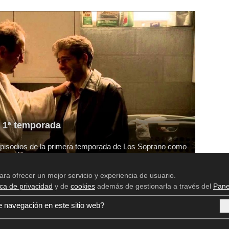
a 1ª temporada
 episodios de la primera temporada de Los Soprano como
eptación.
ara ofrecer un mejor servicio y experiencia de usuario.
ica de privacidad
y de
cookies
además de gestionarla a través del
Pane
Aviso legal
Política de privacidad
e navegación en este sitio web?
Política de cookies
Panel de Control de Privacidad
Contácto