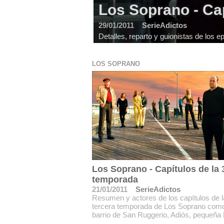
Los Soprano - Cap
29/01/2011
SerieAdictos
Detalles, reparto y guionistas de los
LOS SOPRANO
Los Soprano - Capítulos de la 
temporada
21/01/2011
SerieAdictos
Resumen y actores de los capítulos de l
tercera temporada de Los Soprano como
barrio de San Ruggerio, Adiós, pequeña L