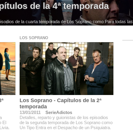
ítulos de la 4ª temporada
 episodios de la cuarta temporada de Los Soprano como Para todas las
LOS SOPRANO
3ª
Los Soprano - Capítulos de la 2ª
temporada
13/01/2011
SerieAdictos
a
Detalles, reparto y guionistas de los episodios
 El
de la segunda temporada de Los Soprano como
ivia.
Un Tipo Entra en el Despacho de un Psiquiatra.