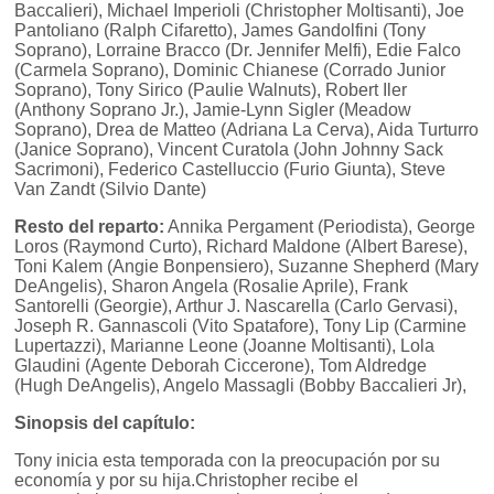
Baccalieri), Michael Imperioli (Christopher Moltisanti), Joe
Pantoliano (Ralph Cifaretto), James Gandolfini (Tony
Soprano), Lorraine Bracco (Dr. Jennifer Melfi), Edie Falco
(Carmela Soprano), Dominic Chianese (Corrado Junior
Soprano), Tony Sirico (Paulie Walnuts), Robert Iler
(Anthony Soprano Jr.), Jamie-Lynn Sigler (Meadow
Soprano), Drea de Matteo (Adriana La Cerva), Aida Turturro
(Janice Soprano), Vincent Curatola (John Johnny Sack
Sacrimoni), Federico Castelluccio (Furio Giunta), Steve
Van Zandt (Silvio Dante)
Resto del reparto:
Annika Pergament (Periodista), George
Loros (Raymond Curto), Richard Maldone (Albert Barese),
Toni Kalem (Angie Bonpensiero), Suzanne Shepherd (Mary
DeAngelis), Sharon Angela (Rosalie Aprile), Frank
Santorelli (Georgie), Arthur J. Nascarella (Carlo Gervasi),
Joseph R. Gannascoli (Vito Spatafore), Tony Lip (Carmine
Lupertazzi), Marianne Leone (Joanne Moltisanti), Lola
Glaudini (Agente Deborah Ciccerone), Tom Aldredge
(Hugh DeAngelis), Angelo Massagli (Bobby Baccalieri Jr),
Sinopsis del capítulo:
Tony inicia esta temporada con la preocupación por su
economía y por su hija.Christopher recibe el