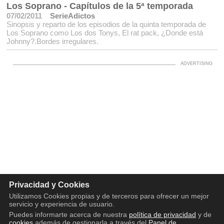
Los Soprano - Capítulos de la 5ª temporada
07/02/2011
SerieAdictos
Sinopsis y reparto de los episodios de la quinta temporada de
Los Soprano como Los dos Tonys, El rat pack, ¿Donde está
Johnny?.Bordes irregulares.
Privacidad y Cookies
Utilizamos Cookies propias y de terceros para ofrecer un mejor
servicio y experiencia de usuario.
Puedes informarte acerca de nuestra
política de privacidad
y de
cookies
además de gestionarla a través del
Panel de