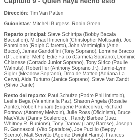
Capítulo 9 - Quien haya hecho esto
Dirección:
Tim Van Patten
Guionistas:
Mitchell Burgess, Robin Green
Reparto principal:
Steve Schirripa (Bobby Bacala
Baccalieri), Michael Imperioli (Christopher Moltisanti), Joe
Pantoliano (Ralph Cifaretto), John Ventimiglia (Artie
Bucco), James Gandolfini (Tony Soprano), Lorraine Bracco
(Dr. Jennifer Melfi), Edie Falco (Carmela Soprano), Dominic
Chianese (Corrado Junior Soprano), Tony Sirico (Paulie
Walnuts), Robert Iler (Anthony Soprano Jr.), Jamie-Lynn
Sigler (Meadow Soprano), Drea de Matteo (Adriana La
Cerva), Aida Turturro (Janice Soprano), Steve Van Zandt
(Silvio Dante)
Resto del reparto:
Paul Schulze (Padre Phil Intintola),
Leslie Bega (Valentina la Paz), Sharon Angela (Rosalie
Aprile), Robert Funaro (Eugene Pontecorvo), Richard
Portnow (Attorney Melvoin), Julie Ross (Oficinista), Bruce
MacVittie (Danny Scalercio), , Randy Barbee (Juez
Whitney R. Runions), Tony Darrow (Larry Barese), Joseph
R. Gannascoli (Vito Spatafore), Joe Pucillo (Beppy
Scerbo), Matt Servitto (Agente Dwight Harris), Frances