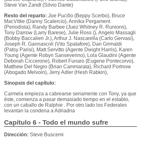
Steve Van Zandt (Silvio Dante)
Resto del reparto:
Joe Pucillo (Beppy Scerbo), Bruce
MacVittie (Danny Scalercio), Annika Pergament
(Periodista), Randy Barbee (Juez Whitney R. Runions),
Tony Darrow (Larry Barese), Julie Ross (), Angelo Massagli
(Bobby Baccalieri Jr.), Arthur J. Nascarella (Carlo Gervasi),
Joseph R. Gannascoli (Vito Spatafore), Dan Grimaldi
(Patsy Parisi), Matt Servitto (Agente Dwight Harris), Karen
Young (Agente Robyn Sanseverino), Lola Glaudini (Agente
Deborah Ciccerone), Robert Funaro (Eugene Pontecorvo),
Matthew Del Negro (Brian Cammarata), Richard Portnow
(Abogado Melvoin), Jerry Adler (Hesh Rabkin),
Sinopsis del capítulo:
Carmela empieza a cabrearse seriamente con Tony, ya que
éste, comienza a pasar demasiado tiempo en el establo,
con un caballo de Ralphie . Por otro lado los Federales
levantan la condena a Adriadna
Capítulo 6 - Todo el mundo sufre
Dirección:
Steve Buscemi