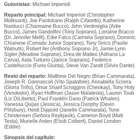
Guionistas:
Michael Imperioli
Reparto principal:
Michael Imperioli (Christopher
Moltisanti), Joe Pantoliano (Ralph Cifaretto), Katherine
Narducci (Charmaine Bucco), John Ventimiglia (Artie
Bucco), James Gandolfini (Tony Soprano), Lorraine Bracco
(Dr. Jennifer Melfi), Edie Falco (Carmela Soprano), Dominic
Chianese (Corrado Junior Soprano), Tony Sirico (Paulie
Walnuts), Robert Iler (Anthony Soprano Jr), Jamie-Lynn
Sigler (Meadow Soprano), Drea de Matteo (Adriana La
Cerva), Aida Turturro (Janice Soprano), Federico
Castelluccio (Furio Giunta), Steve Van Zandt (Silvio Dante)
Resto del reparto:
Matthew Del Negro (Brian Cammarata),
Joseph R. Gannascoli (Vito Spatafore), Annabella Sciorra
(Gloria Trillo), Omar Sharif Scroggins (Cheokay), Tony Hoty
(Vendedor), Ryan Hoffman (Jason Malatesta), Lauren Toub
(Liz DiLiberto), Paul Franklin Dano (Patrick Whalen),
Vanessa Quijas (Jessica), Jessica Dunphy (Devin
Pillsbury), Heidi Dippold (Janelle Cammarata), Tone
Christensen (Señora Reykjavik), Cameron Boyd (Matt
Testa), Murielle Arden (Elodi Colbert), Daniel London
(Eddie)
Sinopsis del capítulo: