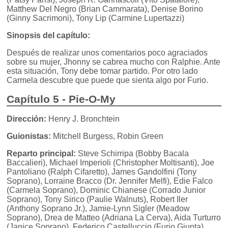
Matthew Del Negro (Brian Cammarata), Denise Borino
(Ginny Sacrimoni), Tony Lip (Carmine Lupertazzi)
Sinopsis del capítulo:
Después de realizar unos comentarios poco agraciados
sobre su mujer, Jhonny se cabrea mucho con Ralphie. Ante
esta situación, Tony debe tomar partido. Por otro lado
Carmela descubre que puede que sienta algo por Furio.
Capítulo 5 - Pie-O-My
Dirección:
Henry J. Bronchtein
Guionistas:
Mitchell Burgess, Robin Green
Reparto principal:
Steve Schirripa (Bobby Bacala
Baccalieri), Michael Imperioli (Christopher Moltisanti), Joe
Pantoliano (Ralph Cifaretto), James Gandolfini (Tony
Soprano), Lorraine Bracco (Dr. Jennifer Melfi), Edie Falco
(Carmela Soprano), Dominic Chianese (Corrado Junior
Soprano), Tony Sirico (Paulie Walnuts), Robert Iler
(Anthony Soprano Jr.), Jamie-Lynn Sigler (Meadow
Soprano), Drea de Matteo (Adriana La Cerva), Aida Turturro
(Janice Soprano), Federico Castelluccio (Furio Giunta),