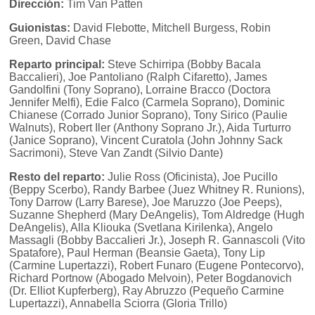
Dirección:
Tim Van Patten
Guionistas:
David Flebotte, Mitchell Burgess, Robin
Green, David Chase
Reparto principal:
Steve Schirripa (Bobby Bacala
Baccalieri), Joe Pantoliano (Ralph Cifaretto), James
Gandolfini (Tony Soprano), Lorraine Bracco (Doctora
Jennifer Melfi), Edie Falco (Carmela Soprano), Dominic
Chianese (Corrado Junior Soprano), Tony Sirico (Paulie
Walnuts), Robert Iler (Anthony Soprano Jr.), Aida Turturro
(Janice Soprano), Vincent Curatola (John Johnny Sack
Sacrimoni), Steve Van Zandt (Silvio Dante)
Resto del reparto:
Julie Ross (Oficinista), Joe Pucillo
(Beppy Scerbo), Randy Barbee (Juez Whitney R. Runions),
Tony Darrow (Larry Barese), Joe Maruzzo (Joe Peeps),
Suzanne Shepherd (Mary DeAngelis), Tom Aldredge (Hugh
DeAngelis), Alla Kliouka (Svetlana Kirilenka), Angelo
Massagli (Bobby Baccalieri Jr.), Joseph R. Gannascoli (Vito
Spatafore), Paul Herman (Beansie Gaeta), Tony Lip
(Carmine Lupertazzi), Robert Funaro (Eugene Pontecorvo),
Richard Portnow (Abogado Melvoin), Peter Bogdanovich
(Dr. Elliot Kupferberg), Ray Abruzzo (Pequeño Carmine
Lupertazzi), Annabella Sciorra (Gloria Trillo)