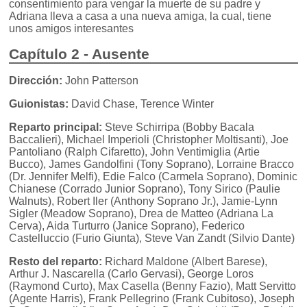
consentimiento para vengar la muerte de su padre y
Adriana lleva a casa a una nueva amiga, la cual, tiene
unos amigos interesantes
Capítulo 2 - Ausente
Dirección:
John Patterson
Guionistas:
David Chase, Terence Winter
Reparto principal:
Steve Schirripa (Bobby Bacala
Baccalieri), Michael Imperioli (Christopher Moltisanti), Joe
Pantoliano (Ralph Cifaretto), John Ventimiglia (Artie
Bucco), James Gandolfini (Tony Soprano), Lorraine Bracco
(Dr. Jennifer Melfi), Edie Falco (Carmela Soprano), Dominic
Chianese (Corrado Junior Soprano), Tony Sirico (Paulie
Walnuts), Robert Iler (Anthony Soprano Jr.), Jamie-Lynn
Sigler (Meadow Soprano), Drea de Matteo (Adriana La
Cerva), Aida Turturro (Janice Soprano), Federico
Castelluccio (Furio Giunta), Steve Van Zandt (Silvio Dante)
Resto del reparto:
Richard Maldone (Albert Barese),
Arthur J. Nascarella (Carlo Gervasi), George Loros
(Raymond Curto), Max Casella (Benny Fazio), Matt Servitto
(Agente Harris), Frank Pellegrino (Frank Cubitoso), Joseph