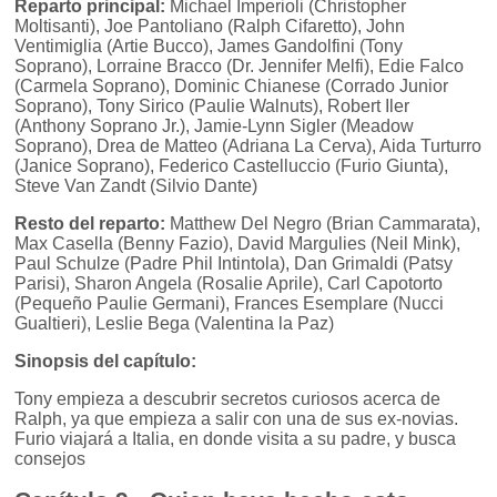
Reparto principal:
Michael Imperioli (Christopher
Moltisanti), Joe Pantoliano (Ralph Cifaretto), John
Ventimiglia (Artie Bucco), James Gandolfini (Tony
Soprano), Lorraine Bracco (Dr. Jennifer Melfi), Edie Falco
(Carmela Soprano), Dominic Chianese (Corrado Junior
Soprano), Tony Sirico (Paulie Walnuts), Robert Iler
(Anthony Soprano Jr.), Jamie-Lynn Sigler (Meadow
Soprano), Drea de Matteo (Adriana La Cerva), Aida Turturro
(Janice Soprano), Federico Castelluccio (Furio Giunta),
Steve Van Zandt (Silvio Dante)
Resto del reparto:
Matthew Del Negro (Brian Cammarata),
Max Casella (Benny Fazio), David Margulies (Neil Mink),
Paul Schulze (Padre Phil Intintola), Dan Grimaldi (Patsy
Parisi), Sharon Angela (Rosalie Aprile), Carl Capotorto
(Pequeño Paulie Germani), Frances Esemplare (Nucci
Gualtieri), Leslie Bega (Valentina la Paz)
Sinopsis del capítulo:
Tony empieza a descubrir secretos curiosos acerca de
Ralph, ya que empieza a salir con una de sus ex-novias.
Furio viajará a Italia, en donde visita a su padre, y busca
consejos