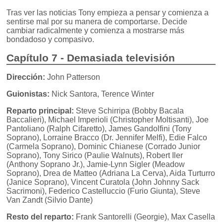
Tras ver las noticias Tony empieza a pensar y comienza a
sentirse mal por su manera de comportarse. Decide
cambiar radicalmente y comienza a mostrarse más
bondadoso y compasivo.
Capítulo 7 - Demasiada televisión
Dirección:
John Patterson
Guionistas:
Nick Santora, Terence Winter
Reparto principal:
Steve Schirripa (Bobby Bacala
Baccalieri), Michael Imperioli (Christopher Moltisanti), Joe
Pantoliano (Ralph Cifaretto), James Gandolfini (Tony
Soprano), Lorraine Bracco (Dr. Jennifer Melfi), Edie Falco
(Carmela Soprano), Dominic Chianese (Corrado Junior
Soprano), Tony Sirico (Paulie Walnuts), Robert Iler
(Anthony Soprano Jr.), Jamie-Lynn Sigler (Meadow
Soprano), Drea de Matteo (Adriana La Cerva), Aida Turturro
(Janice Soprano), Vincent Curatola (John Johnny Sack
Sacrimoni), Federico Castelluccio (Furio Giunta), Steve
Van Zandt (Silvio Dante)
Resto del reparto:
Frank Santorelli (Georgie), Max Casella