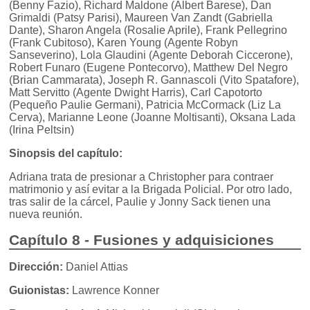
(Benny Fazio), Richard Maldone (Albert Barese), Dan
Grimaldi (Patsy Parisi), Maureen Van Zandt (Gabriella
Dante), Sharon Angela (Rosalie Aprile), Frank Pellegrino
(Frank Cubitoso), Karen Young (Agente Robyn
Sanseverino), Lola Glaudini (Agente Deborah Ciccerone),
Robert Funaro (Eugene Pontecorvo), Matthew Del Negro
(Brian Cammarata), Joseph R. Gannascoli (Vito Spatafore),
Matt Servitto (Agente Dwight Harris), Carl Capotorto
(Pequeño Paulie Germani), Patricia McCormack (Liz La
Cerva), Marianne Leone (Joanne Moltisanti), Oksana Lada
(Irina Peltsin)
Sinopsis del capítulo:
Adriana trata de presionar a Christopher para contraer
matrimonio y así evitar a la Brigada Policial. Por otro lado,
tras salir de la cárcel, Paulie y Jonny Sack tienen una
nueva reunión.
Capítulo 8 - Fusiones y adquisiciones
Dirección:
Daniel Attias
Guionistas:
Lawrence Konner