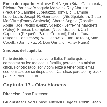
Resto del reparto:
Matthew Del Negro (Brian Cammarata),
Richard Portnow (Abogado Melvoin), Ray Abruzzo
(Pequeño Carmine Lupertazzi), Tony Lip (Carmine
Lupertazzi), Joseph R. Gannascoli (Vito Spatafore), Bruce
MacVittie (Danny Scalercio), Sharon Angela (Rosalie
Aprile), Joe Pucillo (Beppy Scerbo), Jeffrey M. Marchetti
(Petey), Frances Esemplare (Nucci Gualtieri), Carl
Capotorto (Pequeño Paulie Germani), Robert Funaro
(Eugene Pontecorvo), Will Janowitz (Finn Detrolio), Max
Casella (Benny Fazio), Dan Grimaldi (Patsy Parisi)
Sinopsis del capítulo:
Furio decide dimitir a volver a Italia. Paulie quiere
demostrar su lealtad con la familia, pero es una misión
difícil. Por otro lado, Tony comienza a tener problemas
económicos por su disputa con Candice, pero Jonny Sack
parece tener un plan
Capítulo 13 - Olas blancas
Dirección:
John Patterson
Guionistas:
David Chase, Mitchell Burgess, Robin Green