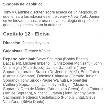
Sinopsis del capítulo:
Tony y Carmine discuten sobre acerca de un negocio, lo
que tensará las relaciones entre Jerey y New York. Junior
se ve forzado a buscar una nueva estrategia después de
que el juez desestimara la anterior.
Capítulo 12 - Eloisa
Dirección:
James Hayman
Guionistas:
Terence Winter
Reparto principal:
Steve Schirripa (Bobby Bacala
Baccalieri), Michael Imperioli (Christopher Moltisanti), John
Ventimiglia (Artie Bucco), James Gandolfini (Tony
Soprano), Lorraine Bracco (Dr. Jennifer Melfi), Edie Falco
(Carmela Soprano), Dominic Chianese (Corrado Junior
Soprano), Tony Sirico (Paulie Walnuts), Robert Iler
(Anthony Soprano Jr.), Jamie-Lynn Sigler (Meadow
Soprano), Drea de Matteo (Adriana La Cerva), Aida Turturro
(Janice Soprano), Vincent Curatola (John Johnny Sack
Sacrimoni), Federico Castelluccio (Furio Giunta), Steve
Van Zandt (Silvio Dante)