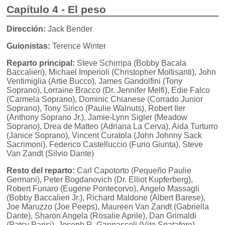
Capítulo 4 - El peso
Dirección:
Jack Bender
Guionistas:
Terence Winter
Reparto principal:
Steve Schirripa (Bobby Bacala
Baccalieri), Michael Imperioli (Christopher Moltisanti), John
Ventimiglia (Artie Bucco), James Gandolfini (Tony
Soprano), Lorraine Bracco (Dr. Jennifer Melfi), Edie Falco
(Carmela Soprano), Dominic Chianese (Corrado Junior
Soprano), Tony Sirico (Paulie Walnuts), Robert Iler
(Anthony Soprano Jr.), Jamie-Lynn Sigler (Meadow
Soprano), Drea de Matteo (Adriana La Cerva), Aida Turturro
(Janice Soprano), Vincent Curatola (John Johnny Sack
Sacrimoni), Federico Castelluccio (Furio Giunta), Steve
Van Zandt (Silvio Dante)
Resto del reparto:
Carl Capotorto (Pequeño Paulie
Germani), Peter Bogdanovich (Dr. Elliot Kupferberg),
Robert Funaro (Eugene Pontecorvo), Angelo Massagli
(Bobby Baccalieri Jr.), Richard Maldone (Albert Barese),
Joe Maruzzo (Joe Peeps), Maureen Van Zandt (Gabriella
Dante), Sharon Angela (Rosalie Aprile), Dan Grimaldi
(Patsy Parisi), Joseph R. Gannascoli (Vito Spatafore),