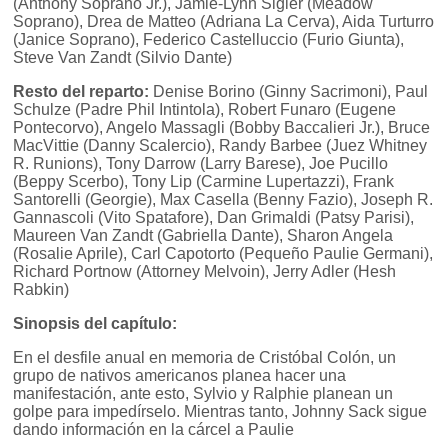
(Anthony Soprano Jr.), Jamie-Lynn Sigler (Meadow
Soprano), Drea de Matteo (Adriana La Cerva), Aida Turturro
(Janice Soprano), Federico Castelluccio (Furio Giunta),
Steve Van Zandt (Silvio Dante)
Resto del reparto:
Denise Borino (Ginny Sacrimoni), Paul
Schulze (Padre Phil Intintola), Robert Funaro (Eugene
Pontecorvo), Angelo Massagli (Bobby Baccalieri Jr.), Bruce
MacVittie (Danny Scalercio), Randy Barbee (Juez Whitney
R. Runions), Tony Darrow (Larry Barese), Joe Pucillo
(Beppy Scerbo), Tony Lip (Carmine Lupertazzi), Frank
Santorelli (Georgie), Max Casella (Benny Fazio), Joseph R.
Gannascoli (Vito Spatafore), Dan Grimaldi (Patsy Parisi),
Maureen Van Zandt (Gabriella Dante), Sharon Angela
(Rosalie Aprile), Carl Capotorto (Pequeño Paulie Germani),
Richard Portnow (Attorney Melvoin), Jerry Adler (Hesh
Rabkin)
Sinopsis del capítulo:
En el desfile anual en memoria de Cristóbal Colón, un
grupo de nativos americanos planea hacer una
manifestación, ante esto, Sylvio y Ralphie planean un
golpe para impedírselo. Mientras tanto, Johnny Sack sigue
dando información en la cárcel a Paulie