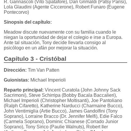
R. Gannascoli (Vito Spatafore), Dan Grimaldi (Patsy Parisi),
Lola Glaudini (Agente Ciccerone), Robert Funaro (Eugene
Pontecorvo)
Sinopsis del capítulo:
Meadow discute nuevamente con su familia cuando le
niegan la oportunidad de dejar el colegio e irse a Europa.
Ante tal situación, Tony decide llevarla consigo al
psicólogo en un afán por mejorar la situación.
Capítulo 3 - Cristóbal
Dirección:
Tim Van Patten
Guionistas:
Michael Imperioli
Reparto principal:
Vincent Curatola (John Johnny Sack
Sacrimoni), Steve Schirripa (Bobby Bacala Baccalieri),
Michael Imperioli (Christopher Moltisanti), Joe Pantoliano
(Ralph Cifaretto), Katherine Narducci (Charmaine Bucco),
John Ventimiglia (Artie Bucco), James Gandolfini (Tony
Soprano), Lorraine Bracco (Dr. Jennifer Melfi), Edie Falco
(Carmela Soprano), Dominic Chianese (Corrado Junior
Soprano), Tony Sirico (Paulie Walnuts), Robert Iler