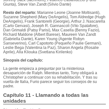
Giunta), Steve Van Zandt (Silvio Dante)
Resto del reparto:
Marianne Leone (Joanne Moltisanti),
Suzanne Shepherd (Mary DeAngelis), Tom Aldredge (Hugh
DeAngelis), Frank Santorelli (Georgie), Arthur J. Nascarella
(Carlo Gervasi), Joseph R. Gannascoli (Vito Spatafore),
Dan Grimaldi (Patsy Parisi), Max Casella (Benny Fazio),
Richard Maldone (Albert Barese), Maureen Van Zandt
(Gabriella Dante), Karen Young (Agente Robyn
Sanseverino), Carl Capotorto (Pequeño Paulie Germani),
Leslie Bega (Valentina la Paz), Sharon Angela (Rosalie
Aprile), Alla Kliouka (Svetlana Kirilenko)
Sinopsis del capítulo:
La gente empieza a preguntar por la misteriosa
desaparición de Ralph. Mientras tanto, Tony obligará a
Christopher a continuar con su rehabilitación. Y tras su
vuelta de Italia, Furio parece seguir los consejos de su
padre.
Capítulo 11 - Llamando a todas las
unidades