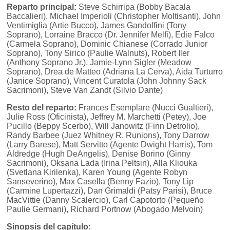
Reparto principal:
Steve Schirripa (Bobby Bacala
Baccalieri), Michael Imperioli (Christopher Moltisanti), John
Ventimiglia (Artie Bucco), James Gandolfini (Tony
Soprano), Lorraine Bracco (Dr. Jennifer Melfi), Edie Falco
(Carmela Soprano), Dominic Chianese (Corrado Junior
Soprano), Tony Sirico (Paulie Walnuts), Robert Iler
(Anthony Soprano Jr.), Jamie-Lynn Sigler (Meadow
Soprano), Drea de Matteo (Adriana La Cerva), Aida Turturro
(Janice Soprano), Vincent Curatola (John Johnny Sack
Sacrimoni), Steve Van Zandt (Silvio Dante)
Resto del reparto:
Frances Esemplare (Nucci Gualtieri),
Julie Ross (Oficinista), Jeffrey M. Marchetti (Petey), Joe
Pucillo (Beppy Scerbo), Will Janowitz (Finn Detrolio),
Randy Barbee (Juez Whitney R. Runions), Tony Darrow
(Larry Barese), Matt Servitto (Agente Dwight Harris), Tom
Aldredge (Hugh DeAngelis), Denise Borino (Ginny
Sacrimoni), Oksana Lada (Irina Peltsin), Alla Kliouka
(Svetlana Kirilenka), Karen Young (Agente Robyn
Sanseverino), Max Casella (Benny Fazio), Tony Lip
(Carmine Lupertazzi), Dan Grimaldi (Patsy Parisi), Bruce
MacVittie (Danny Scalercio), Carl Capotorto (Pequeño
Paulie Germani), Richard Portnow (Abogado Melvoin)
Sinopsis del capítulo: