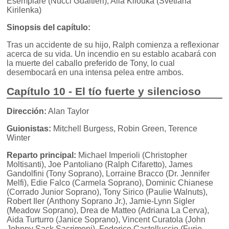
Esemplare (Nucci Gualtieri), Alla Kliouka (Svetlana
Kirilenka)
Sinopsis del capítulo:
Tras un accidente de su hijo, Ralph comienza a reflexionar
acerca de su vida. Un incendio en su establo acabará con
la muerte del caballo preferido de Tony, lo cual
desembocará en una intensa pelea entre ambos.
Capítulo 10 - El tío fuerte y silencioso
Dirección:
Alan Taylor
Guionistas:
Mitchell Burgess, Robin Green, Terence
Winter
Reparto principal:
Michael Imperioli (Christopher
Moltisanti), Joe Pantoliano (Ralph Cifaretto), James
Gandolfini (Tony Soprano), Lorraine Bracco (Dr. Jennifer
Melfi), Edie Falco (Carmela Soprano), Dominic Chianese
(Corrado Junior Soprano), Tony Sirico (Paulie Walnuts),
Robert Iler (Anthony Soprano Jr.), Jamie-Lynn Sigler
(Meadow Soprano), Drea de Matteo (Adriana La Cerva),
Aida Turturro (Janice Soprano), Vincent Curatola (John
Johnny Sack Sacrimoni), Federico Castelluccio (Furio