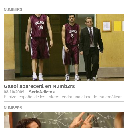
NUMBERS
Gasol aparecerá en Numb3rs
08/10/2009
SerieAdictos
El pivot español de los Lakers tendrá una clase de matemáticas
NUMBERS