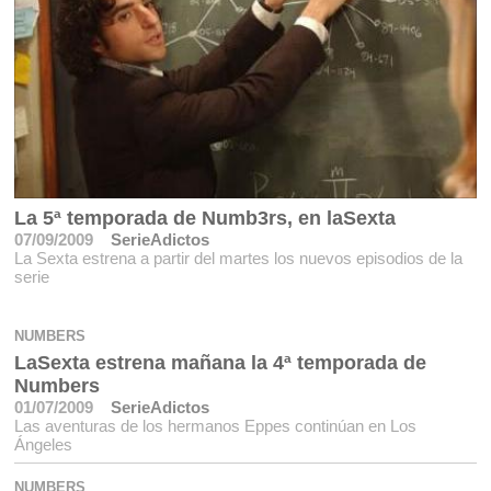
La 5ª temporada de Numb3rs, en laSexta
07/09/2009
SerieAdictos
La Sexta estrena a partir del martes los nuevos episodios de la
serie
NUMBERS
LaSexta estrena mañana la 4ª temporada de
Numbers
01/07/2009
SerieAdictos
Las aventuras de los hermanos Eppes continúan en Los
Ángeles
NUMBERS