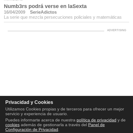
Numb3rs podrá verse en laSexta
16/04/2009
SerieAdictos
La serie que mezcla persecuciones policiales y matemáticas
Privacidad y Cookies
Utilizamos Cookies propias y de terceros para ofrecer un mejor
servicio y experiencia de usuario.
Puedes informarte acerca de nuestra
política de privacidad
y de
cookies
además de gestionarla a través del
Panel de
Configuración de Privacidad
.