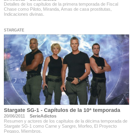
Detalles de los capítulos de la primera temporada de Fiscal
Chase como Piloto, Miranda, Amas de casa prostitutas,
Indicaciones divinas.
STARGATE
Stargate SG-1 - Capítulos de la 10ª temporada
20/06/2011
SerieAdictos
Resumen y actores de los capítulos de la décima temporada de
Stargate SG-1 como Carne y Sangre, Morfeo, El Proyecto
Pegaso, Miembros.