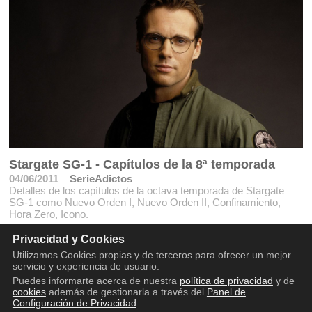
Stargate SG-1 - Capítulos de la 8ª temporada
04/06/2011
SerieAdictos
Detalles de los capítulos de la octava temporada de Stargate
SG-1 como Nuevo Orden I, Nuevo Orden II, Confinamiento,
Hora Zero, Icono.
Privacidad y Cookies
Utilizamos Cookies propias y de terceros para ofrecer un mejor
servicio y experiencia de usuario.
Puedes informarte acerca de nuestra
política de privacidad
y de
cookies
además de gestionarla a través del
Panel de
Configuración de Privacidad
.