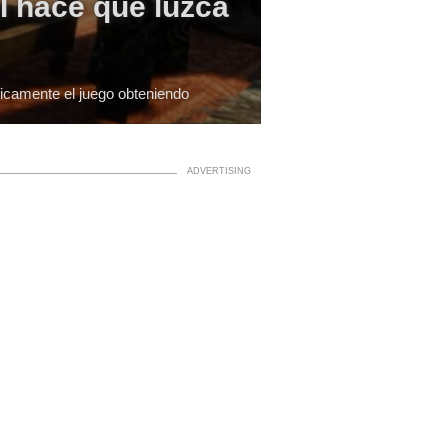
II hace que luzca
ficamente el juego obteniendo