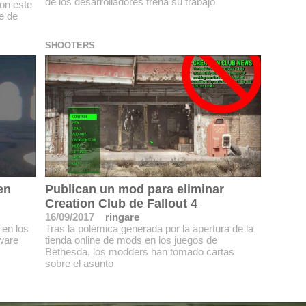
de los desarrolladores frena su trabajo
con este
e de
SHOOTERS
en
Publican un mod para eliminar
Creation Club de Fallout 4
16/09/2017
ringare
 en los
Tras la polémica generada por la apertura de la
ware
tienda online de mods en los juegos de
Bethesda, los modders han tomado cartas
sobre el asunto