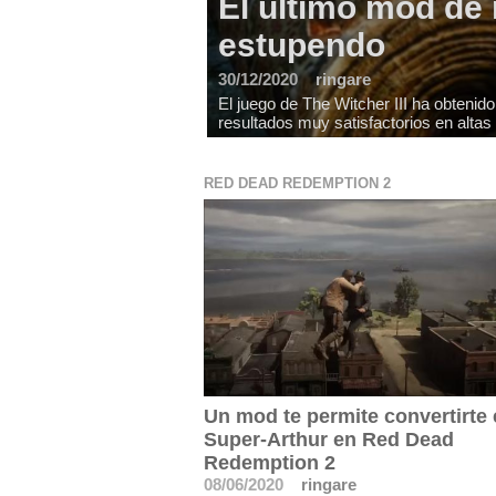
El último mod de 
estupendo
30/12/2020
ringare
El juego de The Witcher III ha obteni
resultados muy satisfactorios en altas
RED DEAD REDEMPTION 2
Un mod te permite convertirte 
Super-Arthur en Red Dead
Redemption 2
08/06/2020
ringare