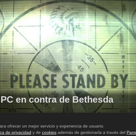
PC en contra de Bethesda
ataforma oficial de Mods de pago enfada a los usuarios
ara ofrecer un mejor servicio y experiencia de usuario.
ica de privacidad
y de
cookies
además de gestionarla a través del
Pane
Aviso legal