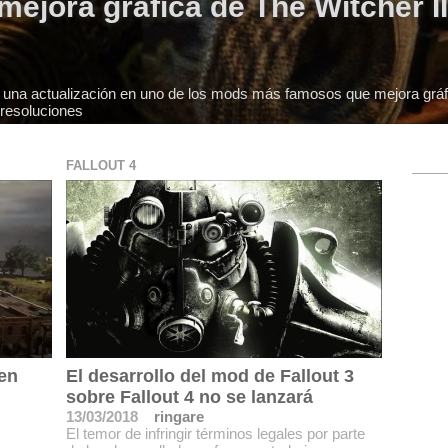
mejora gráfica de The Witcher I
do una actualización en uno de los mods más famosos que mejora grá
 resoluciones
FALLOUT 4
en
El desarrollo del mod de Fallout 3
sobre Fallout 4 no se lanzará
13/03/2018
ringare
El temor de infringir términos legales por parte