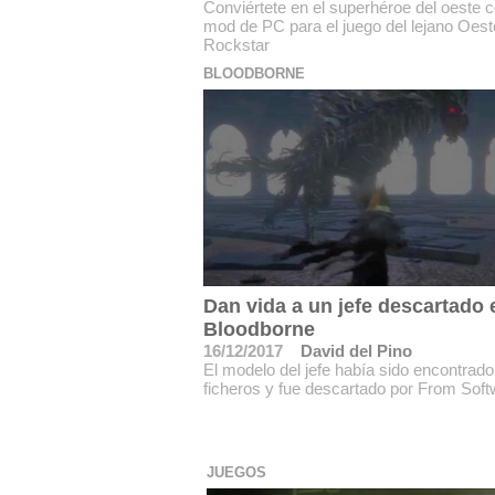
Conviértete en el superhéroe del oeste 
mod de PC para el juego del lejano Oest
Rockstar
BLOODBORNE
Dan vida a un jefe descartado 
Bloodborne
16/12/2017
David del Pino
El modelo del jefe había sido encontrado
ficheros y fue descartado por From Soft
JUEGOS