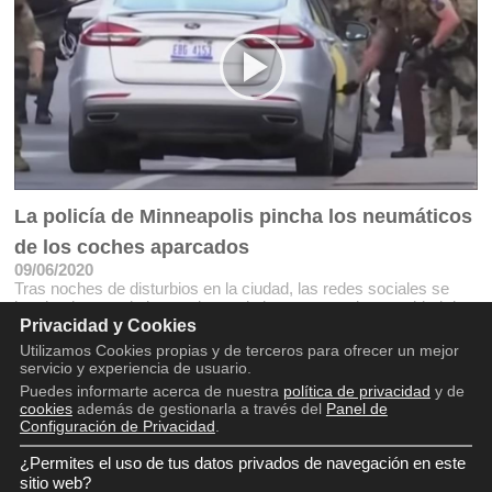
La policía de Minneapolis pincha los neumáticos
de los coches aparcados
09/06/2020
Tras noches de disturbios en la ciudad, las redes sociales se
han hecho eco de las acciones de los cuerpos de seguridad de
Privacidad y Cookies
Minneapolis
Utilizamos Cookies propias y de terceros para ofrecer un mejor
servicio y experiencia de usuario.
Puedes informarte acerca de nuestra
política de privacidad
y de
cookies
además de gestionarla a través del
Panel de
Configuración de Privacidad
.
¿Permites el uso de tus datos privados de navegación en este
Copyright © 2016 - 2026
Aviso legal
sitio web?