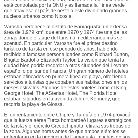
está controlada por la ONU y es llamada la “línea verde”
que atraviesa el país de oeste a este dividiendo grandes
núcleos urbanos como Nicosia.
Varosha pertenece al distrito de
Famagusta
, un extensa
área de 1.979 km², que entre 1970 y 1974 fue una de las
zonas donde el auge del turismo mediterráneo más se
acentuó. En particular, Varosha fue el primer destino
turístico de la isla en ese periodo de años, habiendo
recibido a famosas personalidades como Richard Burton,
Brigitte Bardot o Elizabeth Taylor. La visión que tenía la
ciudad bien podría recordar a otras ciudades del Levante
español o del sur de Francia. Un gran número de hoteles
estaban afincados en primera línea de playa, ofreciendo
servicios a turistas que copaban sus habitaciones en los
meses estivales. Algunos de estos hoteles como el King
George Hotel, The ASterias Hotel, The Florida Hotel
estaban situados en la avenida John F. Kennedy, que
recorría la playa de Glossa.
El enfrentamiento entre Chipre y Turquía en 1974 provocó
que la fuerza aérea Turca bombardeó lugares estratégicos
de la isla y el ejército Grecochipriota retirara sus tropas de
la zona. Algunas horas antes de que ambos ejércitos se
enfrentaran en la provincia de Famagusta, muchos de sus