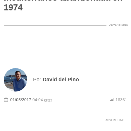
1974
Por
David del Pino
01/05/2017
04:04
16361
CEST