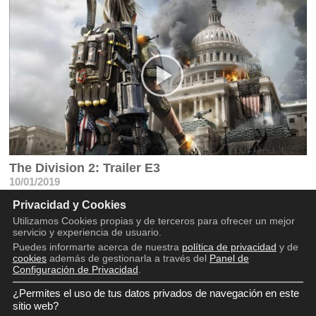
The Division 2: Trailer E3
10/01/2019
Trailer de The Division 2, que se lanzará el 15 de marzo en
Privacidad y Cookies
Playstation 4, Xbox One y PC
Utilizamos Cookies propias y de terceros para ofrecer un mejor
servicio y experiencia de usuario.
Puedes informarte acerca de nuestra
política de privacidad
y de
cookies
además de gestionarla a través del
Panel de
Configuración de Privacidad
.
¿Permites el uso de tus datos privados de navegación en este
Copyright © 2016 - 2026
sitio web?
Aviso legal