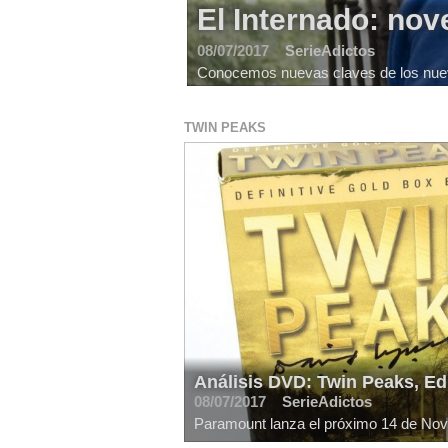
El Internado: no
08/07/2017
SerieAdictos
Conocemos nuevas claves de los nuevo
TWIN PEAKS
Análisis DVD: Twin Peaks, Ed
08/07/2017
SerieAdictos
Paramount lanza el próximo 14 de Nov