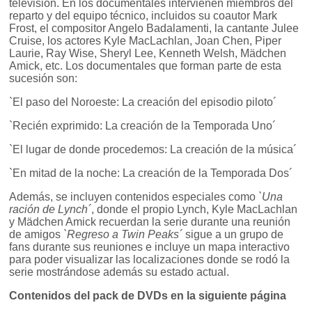
televisión. En los documentales intervienen miembros del
reparto y del equipo técnico, incluidos su coautor Mark
Frost, el compositor Angelo Badalamenti, la cantante Julee
Cruise, los actores Kyle MacLachlan, Joan Chen, Piper
Laurie, Ray Wise, Sheryl Lee, Kenneth Welsh, Mädchen
Amick, etc. Los documentales que forman parte de esta
sucesión son:
`El paso del Noroeste: La creación del episodio piloto´
`Recién exprimido: La creación de la Temporada Uno´
`El lugar de donde procedemos: La creación de la música´
`En mitad de la noche: La creación de la Temporada Dos´
Además, se incluyen contenidos especiales como
`Una
ración de Lynch´
, donde el propio Lynch, Kyle MacLachlan
y Mädchen Amick recuerdan la serie durante una reunión
de amigos
`Regreso a Twin Peaks´
sigue a un grupo de
fans durante sus reuniones e incluye un mapa interactivo
para poder visualizar las localizaciones donde se rodó la
serie mostrándose además su estado actual.
Contenidos del pack de DVDs en la siguiente página