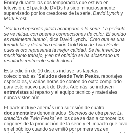
Emmy
durante las dos temporadas que estuvo en
televisión. El pack de DVDs ha sido minuciosamente
supervisado por los creadores de la serie,
David Lynch
y
Mark Frost
.
`Por fin el episodio piloto acompaña a la serie. La película
se ve nítida, con buenas conrrecciones de color. El sonido
es realmente bueno´
, dice David Lynch.
`Creo que es una
formidable y definitiva edición Gold Box de Twin Peaks,
pues el oro representa la mejor calidad. Se ha invertido
muchísimo trabajo, y en mi opinión se ha alcanzado un
resultado realmente satisfactorio´
.
Esta edición de 10 discos incluye las tarjetas
coleccionables
`Saludos desde Twin Peaks
, reportajes
especiales, y varias horas de contenido extra compilado
para este nuevo pack de Dvds. Además, se incluyen
entrevistas
al reparto y al equipo técnico y materiales
nunca vistos aún.
El pack incluye además una sucesión de cuatro
documentales
denominados
`Secretos de otra parte: La
creación de Twin Peaks´
en los que se dan a conocer los
orígenes de la producción de la serie y el impacto que tuvo
en el público cuando se emitió por primera vez en