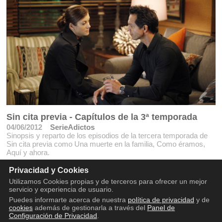
Sin cita previa - Capítulos de la 3ª temporada
04/06/2012
SerieAdictos
Sinopsis y reparto de los episodios de la tercera temporada de
Sin cita previa como Una muerte en la familia, Como éramos,
Aquí y ahora.
Privacidad y Cookies
Utilizamos Cookies propias y de terceros para ofrecer un mejor
servicio y experiencia de usuario.
Puedes informarte acerca de nuestra
política de privacidad
y de
cookies
además de gestionarla a través del
Panel de
Configuración de Privacidad
.