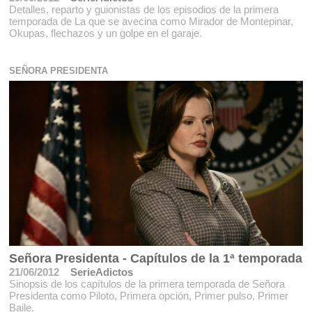
Detalles, reparto y guionistas de los episodios de la primera
temporada de La que se avecina como Mirador de Montepinar,
Okupas, flechazos y un golpe en el garaje.
SEÑORA PRESIDENTA
Señora Presidenta - Capítulos de la 1ª temporada
21/06/2012
SerieAdictos
Sinopsis de los capítulos de la primera temporada de Señora
Presidenta como Piloto, Primera opción, Primer pulso, Primer
Baile.