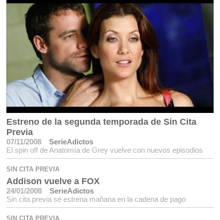
Estreno de la segunda temporada de Sin Cita
Previa
07/11/2008
SerieAdictos
El spin off de Anatomía de Grey vuelve con nuevos episodios
SIN CITA PREVIA
Addison vuelve a FOX
24/01/2008
SerieAdictos
Sin cita previa se estrena mañana en la cadena de pago
SIN CITA PREVIA