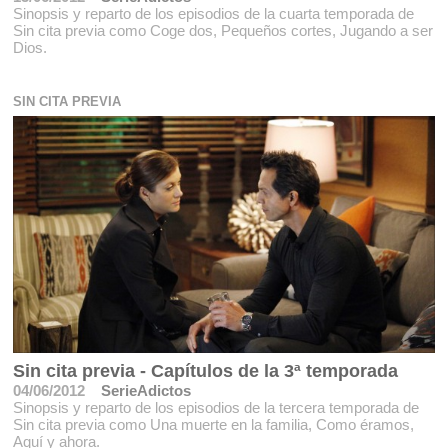
Sinopsis y reparto de los episodios de la cuarta temporada de
Sin cita previa como Coge dos, Pequeños cortes, Jugando a ser
Dios.
SIN CITA PREVIA
Sin cita previa - Capítulos de la 3ª temporada
04/06/2012
SerieAdictos
Sinopsis y reparto de los episodios de la tercera temporada de
Sin cita previa como Una muerte en la familia, Como éramos,
Aquí y ahora.