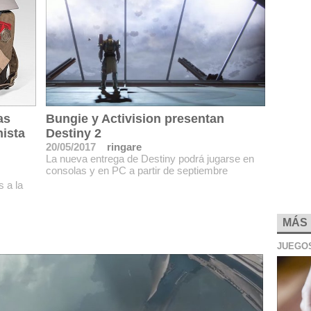
as
Bungie y Activision presentan
nista
Destiny 2
20/05/2017
ringare
La nueva entrega de Destiny podrá jugarse en
consolas y en PC a partir de septiembre
s a la
MÁS
JUEGO