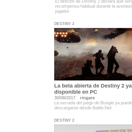
El director de Destiny 2 declara que se
recompensa habitual durante la aventur
jugador
DESTINY 2
La beta abierta de Destiny 2 ya
disponible en PC
30/08/2017
ringare
La secuela del juego de Bungie ya pued
descargarse desde Battle.Net
DESTINY 2