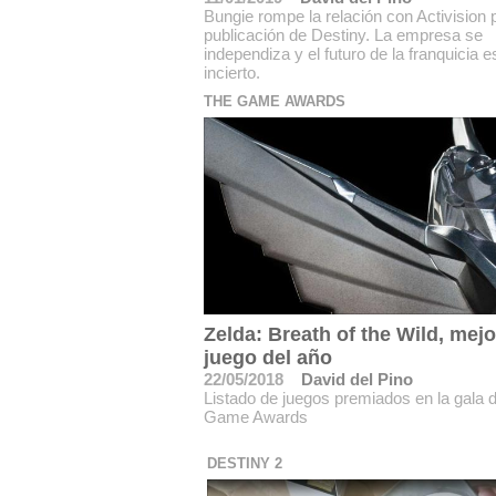
Bungie rompe la relación con Activision p
publicación de Destiny. La empresa se
independiza y el futuro de la franquicia e
incierto.
THE GAME AWARDS
Zelda: Breath of the Wild, mejo
juego del año
22/05/2018
David del Pino
Listado de juegos premiados en la gala d
Game Awards
DESTINY 2