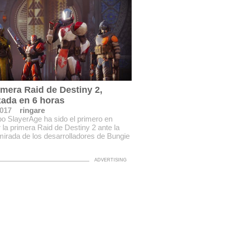
imera Raid de Destiny 2,
izada en 6 horas
2017
ringare
po SlayerAge ha sido el primero en
ar la primera Raid de Destiny 2 ante la
mirada de los desarrolladores de Bungie