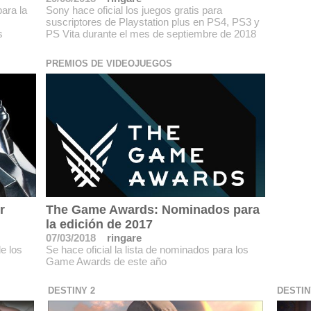
ara la
Sony hace oficial los juegos gratis para
suscriptores de Playstation plus en PS4, PS3 y
s
PS Vita durante el mes de septiembre de 2018
PREMIOS DE VIDEOJUEGOS
r
The Game Awards: Nominados para
la edición de 2017
07/03/2018
ringare
e los
Se hace oficial la lista de nominados para los
Game Awards de este año
DESTINY 2
DESTIN