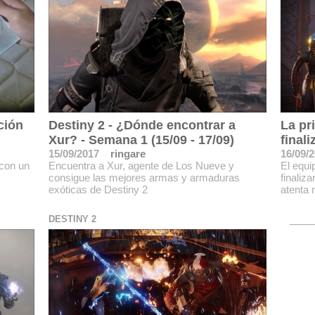
ción
Destiny 2 - ¿Dónde encontrar a
La pr
Xur? - Semana 1 (15/09 - 17/09)
final
15/09/2017
ringare
16/09/
 con un
Encuentra a Xur, agente de Los Nueve y
El equi
consigue las mejores armas y armaduras
finaliz
exóticas de Destiny 2
atenta 
DESTINY 2