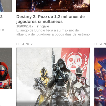
 2
Destiny 2: Pico de 1,2 millones de
jugadores simultáneos
16/09/2017
ringare
r a
El juego de Bungie llega a su máximo de
afluencia de jugadores a pocos días del estreno
DESTINY 2
DESTIN