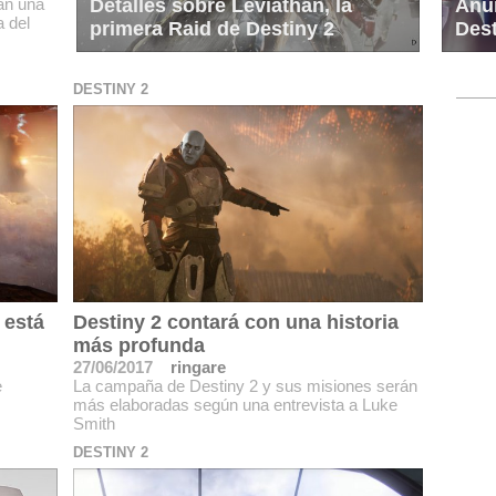
rán una
Detalles sobre Leviathan, la
Anun
a del
primera Raid de Destiny 2
Dest
DESTINY 2
 está
Destiny 2 contará con una historia
más profunda
27/06/2017
ringare
e
La campaña de Destiny 2 y sus misiones serán
más elaboradas según una entrevista a Luke
Smith
DESTINY 2