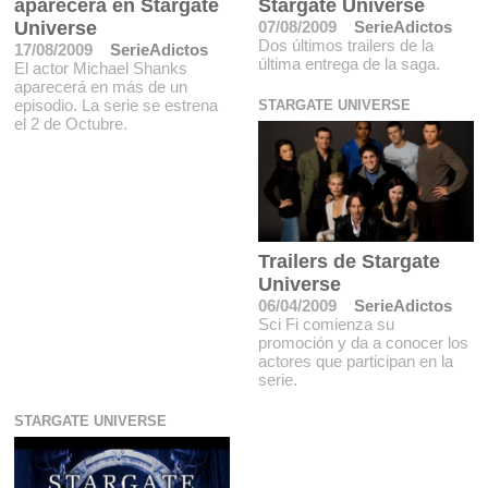
aparecerá en Stargate
Stargate Universe
Universe
07/08/2009
SerieAdictos
Dos últimos trailers de la
17/08/2009
SerieAdictos
última entrega de la saga.
El actor Michael Shanks
aparecerá en más de un
episodio. La serie se estrena
STARGATE UNIVERSE
el 2 de Octubre.
Trailers de Stargate
Universe
06/04/2009
SerieAdictos
Sci Fi comienza su
promoción y da a conocer los
actores que participan en la
serie.
STARGATE UNIVERSE