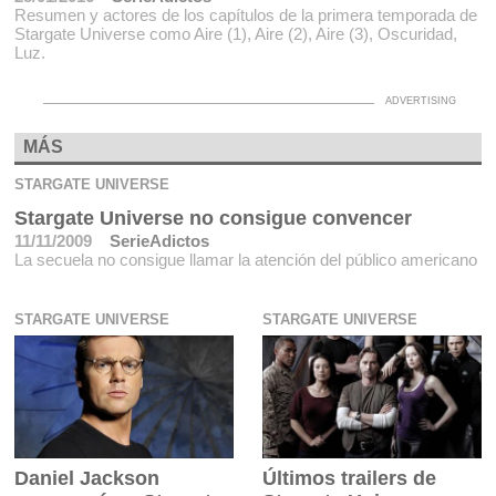
Resumen y actores de los capítulos de la primera temporada de
Stargate Universe como Aire (1), Aire (2), Aire (3), Oscuridad,
Luz.
MÁS
STARGATE UNIVERSE
Stargate Universe no consigue convencer
11/11/2009
SerieAdictos
La secuela no consigue llamar la atención del público americano
STARGATE UNIVERSE
STARGATE UNIVERSE
Daniel Jackson
Últimos trailers de