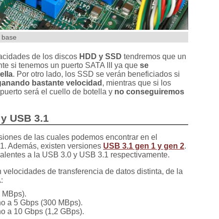
 base
acidades de los discos
HDD y SSD
tendremos que un
te si tenemos un puerto SATA III ya que
se
ella
. Por otro lado, los SSD se verán beneficiados si
ganando bastante velocidad
, mientras que si los
puerto será el cuello de botella y
no conseguiremos
 y USB 3.1
rsiones de las cuales podemos encontrar en el
1. Además, existen versiones
USB 3.1 gen 1 y gen 2
.
alentes a la USB 3.0 y USB 3.1 respectivamente.
velocidades de transferencia de datos distinta, de la
:
5 MBps).
rno a 5 Gbps (300 MBps).
rno a 10 Gbps (1,2 GBps).