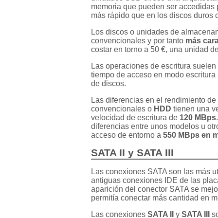
memoria que pueden ser accedidas p
más rápido que en los discos duros 
Los discos o unidades de almacena
convencionales y por tanto
más car
costar en torno a 50 €, una unidad d
Las operaciones de escritura suelen 
tiempo de acceso en modo escritura 
de discos.
Las diferencias en el rendimiento de
convencionales o
HDD
tienen una ve
velocidad de escritura de
120 MBps
diferencias entre unos modelos u otr
acceso de entorno a
550 MBps en m
SATA II y SATA III
Las conexiones SATA son las más uti
antiguas conexiones IDE de las placa
aparición del conector SATA se mejor
permitía conectar más cantidad en 
Las conexiones
SATA II
y
SATA III
so