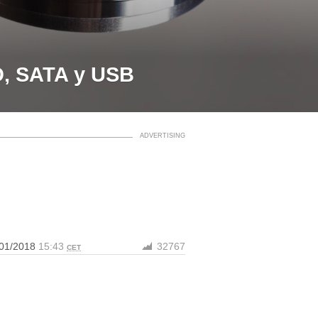
D, SATA y USB
/01/2018
15:43
32767
CET