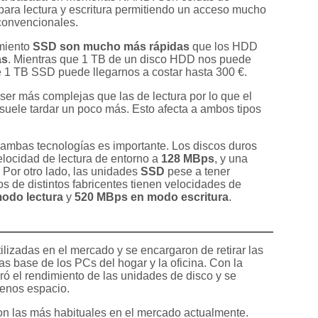
ara lectura y escritura permitiendo un acceso mucho
convencionales.
miento
SSD son mucho más rápidas
que los HDD
as
. Mientras que 1 TB de un disco HDD nos puede
e 1 TB SSD puede llegarnos a costar hasta 300 €.
ser más complejas que las de lectura por lo que el
suele tardar un poco más. Esto afecta a ambos tipos
 ambas tecnologías es importante. Los discos duros
locidad de lectura de entorno a
128 MBps
, y una
. Por otro lado, las unidades
SSD
pese a tener
os de distintos fabricentes tienen velocidades de
odo lectura
y
520 MBps en modo escritura
.
lizadas en el mercado y se encargaron de retirar las
s base de los PCs del hogar y la oficina. Con la
ó el rendimiento de las unidades de disco y se
menos espacio.
n las más habituales en el mercado actualmente.