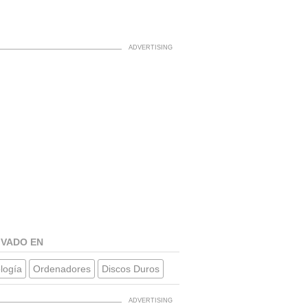
IVADO EN
logía
Ordenadores
Discos Duros