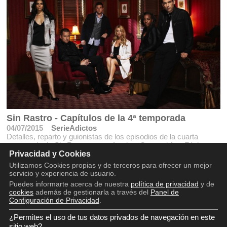
Sin Rastro - Capítulos de la 4ª temporada
04/07/2015
SerieAdictos
Detalles, reparto y guionistas de los episodios de la cuarta
temporada de Sin Rastro como A salvo, Como el Ave Fénix,
Tiempo perdido.
Privacidad y Cookies
Utilizamos Cookies propias y de terceros para ofrecer un mejor
servicio y experiencia de usuario.
Puedes informarte acerca de nuestra
política de privacidad
y de
cookies
además de gestionarla a través del
Panel de
Configuración de Privacidad
.
¿Permites el uso de tus datos privados de navegación en este
Copyright © 2016 - 2026
Aviso legal
sitio web?