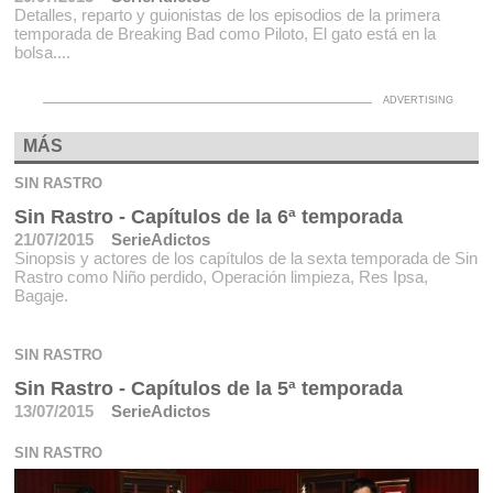
Detalles, reparto y guionistas de los episodios de la primera
temporada de Breaking Bad como Piloto, El gato está en la
bolsa....
MÁS
SIN RASTRO
Sin Rastro - Capítulos de la 6ª temporada
21/07/2015
SerieAdictos
Sinopsis y actores de los capítulos de la sexta temporada de Sin
Rastro como Niño perdido, Operación limpieza, Res Ipsa,
Bagaje.
SIN RASTRO
Sin Rastro - Capítulos de la 5ª temporada
13/07/2015
SerieAdictos
SIN RASTRO