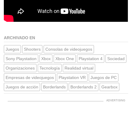
ARCHIVADO EN
Juegos
Shooters
Consolas de videojuegos
Sony Playstation
Xbox
Xbox One
Playstation 4
Sociedad
Organizaciones
Tecnología
Realidad virtual
Empresas de videojuegos
Playstation VR
Juegos de PC
Juegos de acción
Borderlands
Borderlands 2
Gearbox