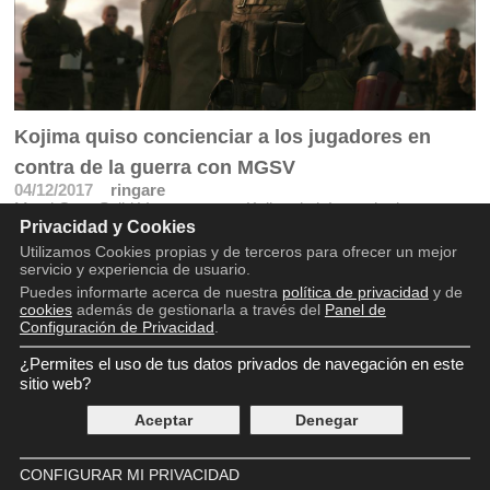
Kojima quiso concienciar a los jugadores en
contra de la guerra con MGSV
04/12/2017
ringare
Metal Gear Solid V supuso para Kojima la búsqueda de un
Privacidad y Cookies
sentimiento de venganza y justicia
Utilizamos Cookies propias y de terceros para ofrecer un mejor
servicio y experiencia de usuario.
Puedes informarte acerca de nuestra
política de privacidad
y de
cookies
además de gestionarla a través del
Panel de
Configuración de Privacidad
.
¿Permites el uso de tus datos privados de navegación en este
Copyright © 2016 - 2026
Aviso legal
sitio web?
Política de privacidad
Aceptar
Denegar
Política de cookies
Panel de Control de Privacidad
Contácto
CONFIGURAR MI PRIVACIDAD