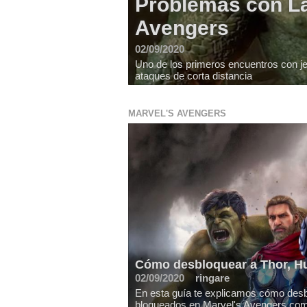
Problemas con La
Avengers
02/09/2020
Uno de los primeros encuentros con je
ataques de corta distancia
MARVEL'S AVENGERS
Cómo desbloquear a Thor, Hu
02/09/2020
ringare
En esta guía te explicamos cómo desb
bloqueados en Marvel's Avengers como