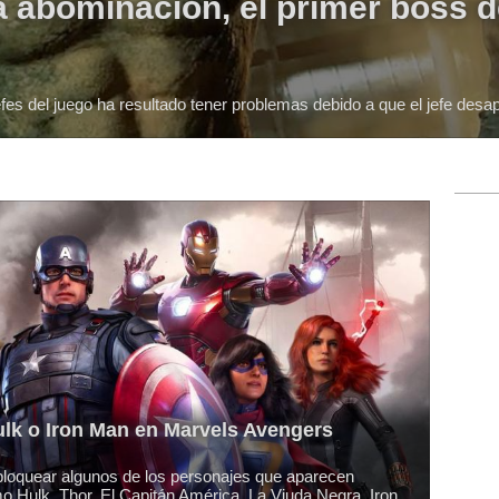
 abominación, el primer boss d
fes del juego ha resultado tener problemas debido a que el jefe desa
lk o Iron Man en Marvels Avengers
loquear algunos de los personajes que aparecen
 Hulk, Thor, El Capitán América, La Viuda Negra, Iron