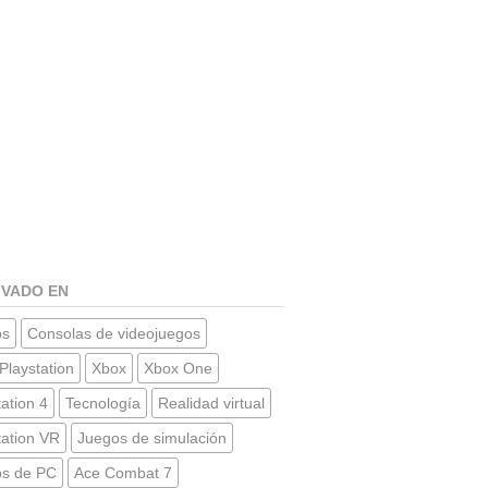
IVADO EN
os
Consolas de videojuegos
Playstation
Xbox
Xbox One
tation 4
Tecnología
Realidad virtual
tation VR
Juegos de simulación
os de PC
Ace Combat 7