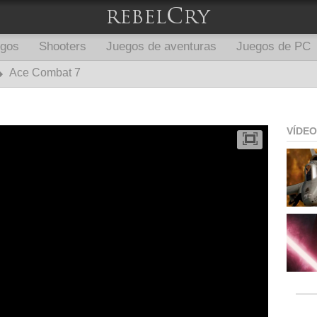
egos
Shooters
Juegos de aventuras
Juegos de PC
Ace Combat 7
VÍDE