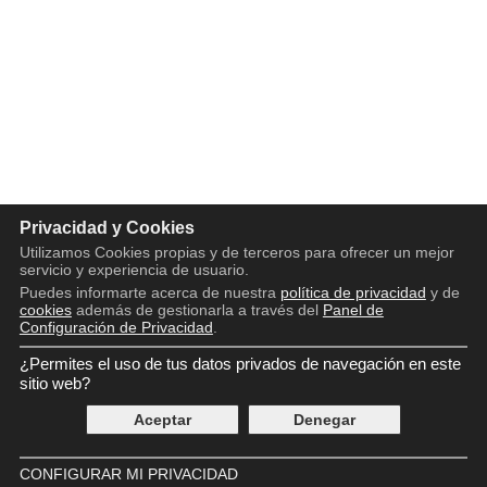
Privacidad y Cookies
Utilizamos Cookies propias y de terceros para ofrecer un mejor
servicio y experiencia de usuario.
Puedes informarte acerca de nuestra
política de privacidad
y de
cookies
además de gestionarla a través del
Panel de
Configuración de Privacidad
.
¿Permites el uso de tus datos privados de navegación en este
Copyright © 2016 - 2026
sitio web?
Aviso legal
Política de privacidad
Aceptar
Denegar
Política de cookies
Panel de Control de Privacidad
Contácto
CONFIGURAR MI PRIVACIDAD