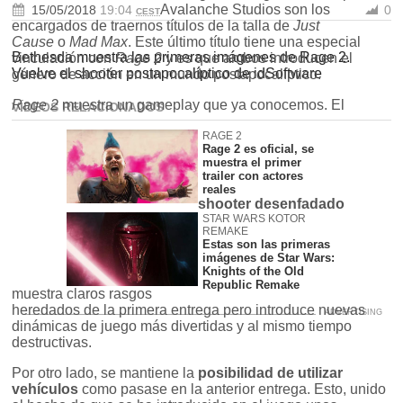
Avalanche Studios son los
15/05/2018
19:04
0
CEST
encargados de traernos títulos de la talla de
Just
Cause
o
Mad Max
. Este último título tiene una especial
Bethesda muestra las primeras imágenes de Rage 2.
vinculación con
Rage 2
y es que ambos introducen el
Vuelve el shooter postapocalíptico de idSoftware
género de acción en un mundo postapocalíptico.
Rage 2
muestra un gameplay que ya conocemos. El
VÍDEOS RELACIONADOS
RAGE 2
Rage 2 es oficial, se
muestra el primer
trailer con actores
reales
shooter desenfadado
STAR WARS KOTOR
REMAKE
Estas son las primeras
imágenes de Star Wars:
Knights of the Old
Republic Remake
muestra claros rasgos
heredados de la primera entrega pero introduce nuevas
dinámicas de juego más divertidas y al mismo tiempo
destructivas.
Por otro lado, se mantiene la
posibilidad de utilizar
vehículos
como pasase en la anterior entrega. Esto, unido