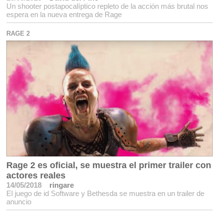
Un shooter postapocalíptico repleto de la acción más brutal nos
espera en la nueva entrega de Rage
RAGE 2
Rage 2 es oficial, se muestra el primer trailer con
actores reales
14/05/2018
ringare
El juego de id Software y Bethesda se muestra en un trailer de
anuncio