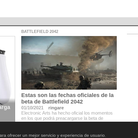
BATTLEFIELD 2042
Estas son las fechas oficiales de la
beta de Battlefield 2042
arga
01/10/2021
ringare
Electronic Arts ha hecho oficial los momentos
en los que podrá preacargarse la beta de
Battlefield 2042 tras el retraso del lanzamiento
del juego
ara ofrecer un mejor servicio y experiencia de usuario.