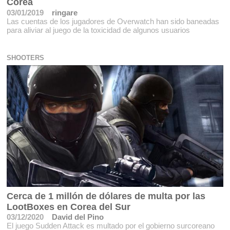
Corea
03/01/2019
ringare
Las cuentas de los jugadores de Overwatch han sido baneadas
para aliviar al juego de la toxicidad de algunos usuarios
SHOOTERS
Cerca de 1 millón de dólares de multa por las
LootBoxes en Corea del Sur
03/12/2020
David del Pino
El juego Sudden Attack es multado por el gobierno surcoreano