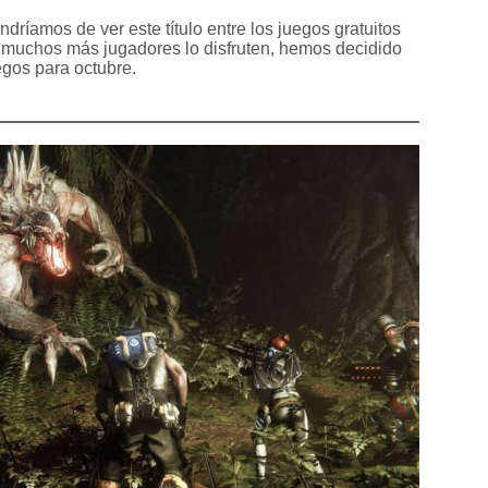
dríamos de ver este título entre los juegos gratuitos
e muchos más jugadores lo disfruten, hemos decidido
uegos para octubre.