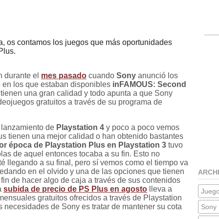
ina, os contamos los juegos que más oportunidades
Plus.
n durante el
mes pasado
cuando
Sony
anunció los
s
en los que estaban disponibles
inFAMOUS: Second
tienen una gran calidad y todo apunta a que Sony
ideojuegos gratuitos a través de su programa de
 lanzamiento de
Playstation 4
y poco a poco vemos
us tienen una mejor calidad o han obtenido bastantes
or época de Playstation Plus en Playstation 3
tuvo
las de aquel entonces tocaba a su fin. Esto no
té llegando a su final, pero sí vemos como el tiempo va
dando en el olvido y una de las opciones que tienen
ARCH
 fin de hacer algo de caja a través de sus contenidos
a
subida de precio de PS Plus en agosto
lleva a
Jueg
mensuales gratuitos ofrecidos a través de Playstation
as necesidades de Sony es tratar de mantener su cota
Sony 