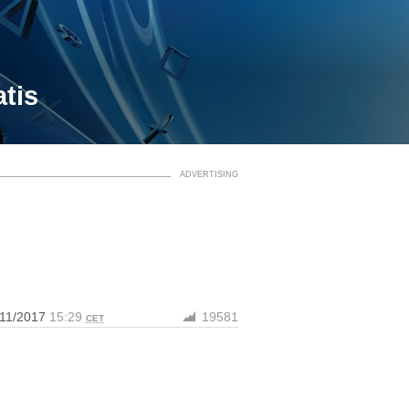
tis
/11/2017
15:29
19581
CET