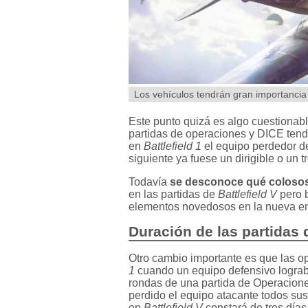
Los vehículos tendrán gran importanci
Este punto quizá es algo cuestionab
partidas de operaciones y DICE ten
en
Battlefield 1
el equipo perdedor de
siguiente ya fuese un dirigible o un t
Todavía
se desconoce qué coloso
en las partidas de
Battlefield V
pero b
elementos novedosos en la nueva ent
Duración de las partidas
Otro cambio importante es que las op
1
cuando un equipo defensivo lograba
rondas de una partida de Operacione
perdido el equipo atacante todos su
en
Battlefield V
constará de tres días,