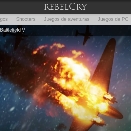
egos
Shooters
Juegos de aventuras
Juegos de PC
Battlefield V