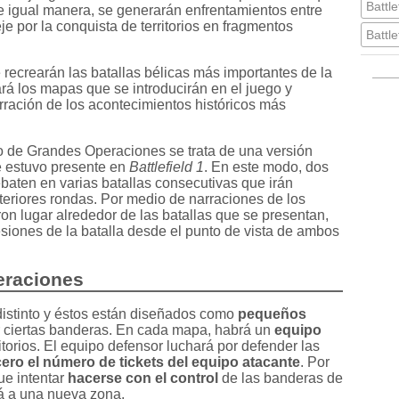
Battle
e igual manera, se generarán enfrentamientos entre
je por la conquista de territorios en fragmentos
Battle
ecrearán las batallas bélicas más importantes de la
 los mapas que se introducirán en el juego y
ración de los acontecimientos históricos más
do de Grandes Operaciones se trata de una versión
 estuvo presente en
Battlefield 1
. En este modo, dos
baten en varias batallas consecutivas que irán
eriores rondas. Por medio de narraciones de los
ron lugar alrededor de las batallas que se presentan,
esiones de la batalla desde el punto de vista de ambos
eraciones
istinto y éstos están diseñados como
pequeños
 ciertas banderas. En cada mapa, habrá un
equipo
itorios. El equipo defensor luchará por defender las
cero el número de tickets del equipo atacante
. Por
ue intentar
hacerse con el control
de las banderas de
á a una nueva zona.