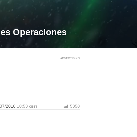
ndes Operaciones
/07/2018
10:53
5358
CEST