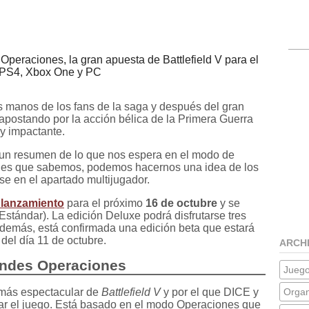
eraciones, la gran apuesta de Battlefield V para el
n PS4, Xbox One y PC
s manos de los fans de la saga y después del gran
apostando por la acción bélica de la Primera Guerra
y impactante.
r un resumen de lo que nos espera en el modo de
les que sabemos, podemos hacernos una idea de los
e en el apartado multijugador.
 lanzamiento
para el próximo
16 de octubre
y se
Estándar). La edición Deluxe podrá disfrutarse tres
Además, está confirmada una edición beta que estará
 del día 11 de octubre.
ARCH
andes Operaciones
Jueg
 más espectacular de
Battlefield V
y por el que DICE y
Organ
r el juego. Está basado en el modo Operaciones que