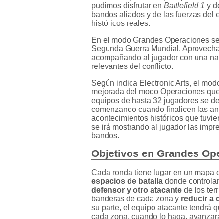
pudimos disfrutar en
Battlefield 1
y d
bandos aliados y de las fuerzas del e
históricos reales.
En el modo Grandes Operaciones se r
Segunda Guerra Mundial. Aprovechará
acompañando al jugador con una nar
relevantes del conflicto.
Según indica Electronic Arts, el mo
mejorada del modo Operaciones que
equipos de hasta 32 jugadores se de
comenzando cuando finalicen las ant
acontecimientos históricos que tuvie
se irá mostrando al jugador las impr
bandos.
Objetivos en Grandes Op
Cada ronda tiene lugar en un mapa d
espacios de batalla
donde controlar
defensor y otro atacante
de los terr
banderas de cada zona y
reducir a 
su parte, el equipo atacante tendrá q
cada zona, cuando lo haga, avanzar