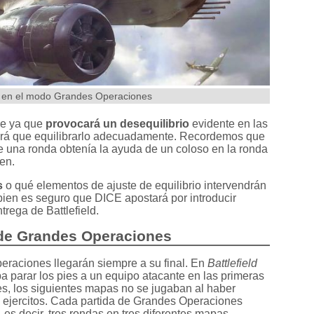
a en el modo Grandes Operaciones
le ya que
provocará un desequilibrio
evidente en las
drá que equilibrarlo adecuadamente. Recordemos que
 una ronda obtenía la ayuda de un coloso en la ronda
ren.
s
o qué elementos de ajuste de equilibrio intervendrán
ien es seguro que DICE apostará por introducir
rega de Battlefield.
 de Grandes Operaciones
eraciones llegarán siempre a su final. En
Battlefield
 parar los pies a un equipo atacante en las primeras
s, los siguientes mapas no se jugaban al haber
s ejercitos. Cada partida de Grandes Operaciones
 es decir, tres rondas en tres diferentes mapas,