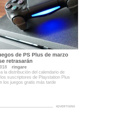
uegos de PS Plus de marzo
se retrasarán
2018
ringare
a la distribución del calendario de
los suscriptores de Playstation Plus
án los juegos gratis más tarde