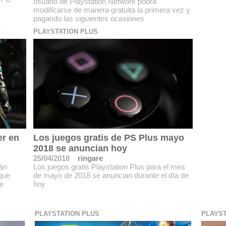
usuario de Playstation Network podrá
modificarse de manera gratuita la primera vez y
pagando las siguientes ocasiones
PLAYSTATION PLUS
er en
Los juegos gratis de PS Plus mayo
2018 se anuncian hoy
25/04/2018
ringare
tán
Los juegos gratis Playstation Plus para el mes
que
de mayo de 2018 se anuncian durante el día de
e
hoy
PLAYSTATION PLUS
PLAYST