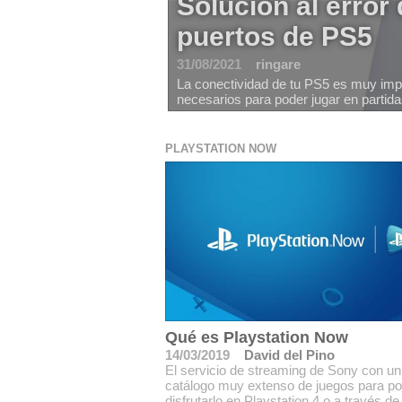
Solución al error 
puertos de PS5
31/08/2021
ringare
La conectividad de tu PS5 es muy impor
necesarios para poder jugar en partid
PLAYSTATION NOW
Qué es Playstation Now
14/03/2019
David del Pino
El servicio de streaming de Sony con un
catálogo muy extenso de juegos para po
disfrutarlo en Playstation 4 o a través d