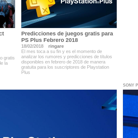
ct
Predicciones de juegos gratis para
PS Plus Febrero 2018
18/02/2018
ringare
El mes toca a su fin y es el momento de
analizar los rumores y predicciones de títulos
o gratis
disponibles en febrero de 2018 de manera
e la
gratuita para los suscriptores de Playstation
Plus
SONY P