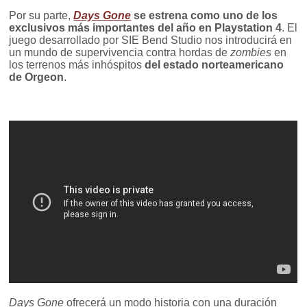
Por su parte,
Days Gone
se estrena como uno de los
exclusivos más importantes del año en Playstation 4
. El
juego desarrollado por SIE Bend Studio nos introducirá en
un mundo de supervivencia contra hordas de
zombies
en
los terrenos más inhóspitos
del estado norteamericano
de Orgeon
.
Days Gone
ofrecerá un modo historia con una duración