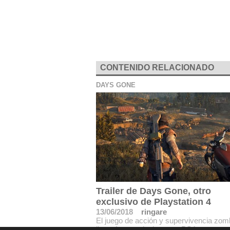
CONTENIDO RELACIONADO
DAYS GONE
Trailer de Days Gone, otro
exclusivo de Playstation 4
13/06/2018
ringare
El juego de acción y supervivencia zom
llegará en exclusiva para PS4