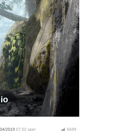
io
/04/2019
07:02
6699
CEST