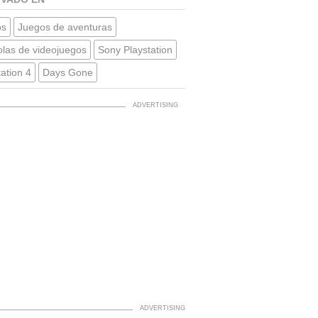
os
Juegos de aventuras
las de videojuegos
Sony Playstation
tation 4
Days Gone