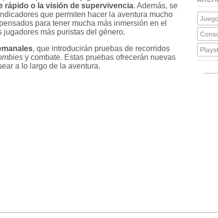
e rápido o la visión de supervivencia
. Además, se
s indicadores que permiten hacer la aventura mucho
Jueg
 pensados para tener mucha más inmersión en el
los jugadores más puristas del género.
Conso
semanales
, que introducirán pruebas de recorridos
Plays
ombies
y combate. Estas pruebas ofrecerán nuevas
ar a lo largo de la aventura.