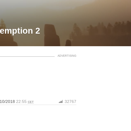
demption 2
/10/2018
22:55
32767
CET