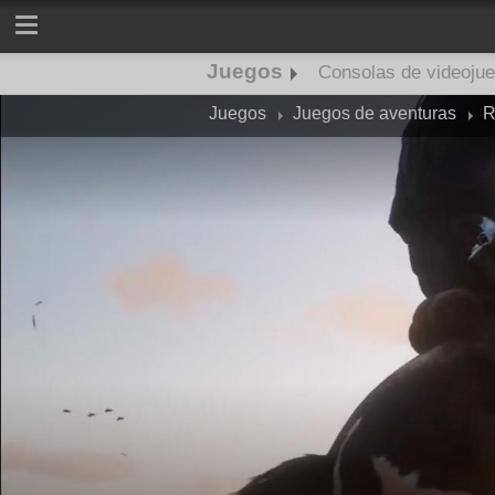
Juegos
Consolas de videoju
Juegos
Juegos de aventuras
R