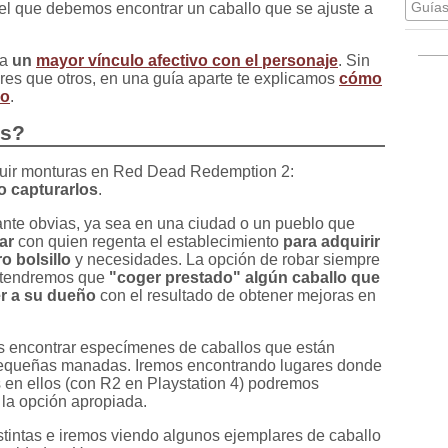
Guías
el que debemos encontrar un caballo que se ajuste a
ga
un
mayor vínculo afectivo con el personaje
. Sin
es que otros, en una guía aparte te explicamos
cómo
go
.
os?
guir monturas en Red Dead Redemption 2:
o capturarlos
.
nte obvias, ya sea en una ciudad o un pueblo que
ar
con quien regenta el establecimiento
para adquirir
o bolsillo
y necesidades. La opción de robar siempre
n tendremos que
"coger prestado" algún caballo que
r a su dueño
con el resultado de obtener mejoras en
s encontrar especímenes de caballos que están
pequeñas manadas. Iremos encontrando lugares donde
s en ellos (con R2 en Playstation 4) podremos
 la opción apropiada.
stintas e iremos viendo algunos ejemplares de caballo