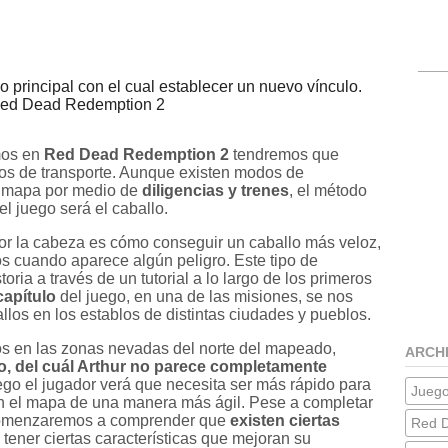
 principal con el cual establecer un nuevo vínculo.
 Red Dead Redemption 2
mos en
Red Dead Redemption 2
tendremos que
ios de transporte. Aunque existen modos de
el mapa por medio de
diligencias y trenes
, el método
el juego será el caballo.
or la cabeza es cómo conseguir un caballo más veloz,
s cuando aparece algún peligro. Este tipo de
ria a través de un tutorial a lo largo de los primeros
capítulo
del juego, en una de las misiones, se nos
os en los establos de distintas ciudades y pueblos.
os en las zonas nevadas del norte del mapeado,
ARCH
o, del cuál Arthur no parece completamente
uego el jugador verá que necesita ser más rápido para
Jueg
en el mapa de una manera más ágil. Pese a completar
, comenzaremos a comprender que
existen ciertas
Red 
tener ciertas características que mejoran su