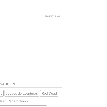
IVADO EN
os
Juegos de aventuras
Red Dead
Dead Redemption 2