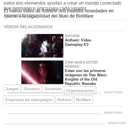
estos dos elementos ayudan a crear un mundo conectado
que permanece único para cada jugador.
El nuevo vídeo de Anthem nos muestra novedades en
ARCHIVADO EN
cuanto a la jugabilidad del título de BioWare
VÍDEOS RELACIONADOS
ANTHEM
Anthem: Video
Gameplay E3
STAR WARS KOTOR
REMAKE
Estas son las primeras
imágenes de Star Wars:
Knights of the Old
Republic Remake
Juegos
Shooters
Sociedad
Organizaciones
Empresas de videojuegos
Anthem
BioWare