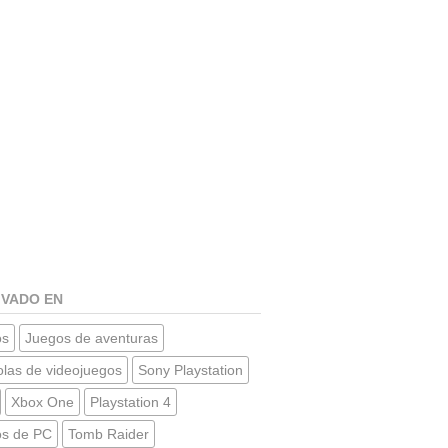
IVADO EN
os
Juegos de aventuras
las de videojuegos
Sony Playstation
Xbox One
Playstation 4
os de PC
Tomb Raider