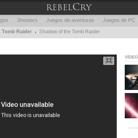
egos
Shooters
Juegos de aventuras
Juegos de PC
Tomb Raider
Shadow of the Tomb Raider
VÍDE