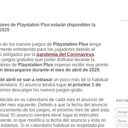
tores de Playstation Plus estarán disponibles la
 2020
o de los nuevos juegos de
Playstation Plus
tenga
mente entretenido para los jugadores debido al
o obligados por la
pandemia del Coronavirus
.
uegos gratuitos que poder disfrutar durante la
ptores de
Playstation Plus
esperan recibir muy pronto
n descargarse durante el mes de abril de 2020
.
e abril se van a retrasar
un poco más de lo habitual
lendario. El anuncio tendrá lugar
el próximo 1 de
remos descargar los nuevos juegos gratis.
lecido en su calendario de cada mes el anuncio de
ARCH
s del mes siguiente. Debido a que la fecha del anuncio
lanzamiento de los juegos, el próximo mes de abril esta
Jueg
tual. El anuncio siempre tiene lugar el miércoles
uiente, lo que modifica la fecha del anuncio y ésta no
Sony 
 estamos. Si el calendario habitual es respetado por