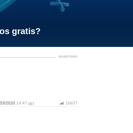
os gratis?
/03/2020
14:47
16637
CET