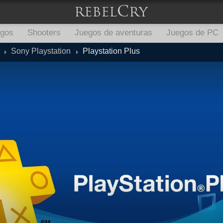
egos
Shooters
Juegos de aventuras
Juegos de PC
Sony Playstation
Playstation Plus