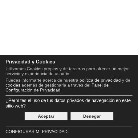
Privacidad y Cookies
Utilizamos Cookies propias y de terceros para ofrecer un mejor
servicio y experiencia de usuario.
Puedes informarte acerca de nuestra
política de privacidad
y de
cookies
además de gestionarla a través del
Panel de
Configuración de Privacidad
.
¿Permites el uso de tus datos privados de navegación en este
Copyright © 2016 - 2026
Aviso legal
sitio web?
Política de privacidad
Aceptar
Denegar
Política de cookies
Panel de Control de Privacidad
Contácto
CONFIGURAR MI PRIVACIDAD