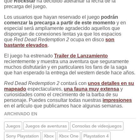
que
Rockstar
ha decidido adelantar la fecha de la
precarga del juego.
Los usuarios que hayan reservado el juego
podrán
comenzar la precarga a partir de este momento
y en
especial será ampliamente agradecido aquellos que
dispongan de conexiones lentas ya que los espacios
que
Red Dead Redemption 2
ocupa en disco
son
bastante elevados
.
El juego ha estrenado
Trailer de Lanzamiento
recientemente y muestra una aventura que seguramente
muchos disfrutarán y en particulares los fans de la saga
que han esperado la entrega del western desde hace años.
Red Dead Redemption 2
contará con
unos detalles en su
mapeado
espectaculares,
una fauna muy extensa
y
curiosidades como el crecimiento de la barba de su
personaje. Puedes consultar todas nuestras
impresiones
en el artículo que publicamos hace algunas semanas.
ARCHIVADO EN
Juegos
Juegos de aventuras
Consolas de videojuegos
Sony Playstation
Xbox
Xbox One
Playstation 4